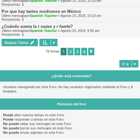
Último mensajepor
Spanish Teacher
«
Agosto 23, 2019, 10:20 am
Respuestas:
1
Por que hay tantos modismos en México
Último mensajepor
Spanish Teacher
«
Agosto 23, 2019, 10:13 am
Respuestas:
1
¿Cuándo suena la r suave y r fuerte?
Último mensajepor
Spanish Teacher
«
Agosto 23, 2019, 9:56 am
Respuestas:
1
Nuevo Tema
1
2
3
4
Siguiente
78 temas
Ir a
¿Quién está conectado?
Usuarios navegando por este Foro: No hay usuarios registrados visitando el Foro y 8
invitados
Permisos del foro
Puede
abrir nuevos temas en este Foro
Puede
responder a temas en este Foro
No puede
editar sus mensajes en este Foro
No puede
borrar sus mensajes en este Foro
No puede
enviar adjuntos en este Foro