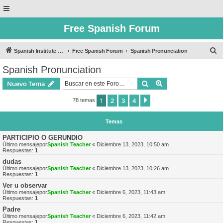
Free Spanish Forum
B
Spanish Institute of Puebla
Free Spanish Forum
Spanish Pronunciation
u
Spanish Pronunciation
s
Buscar
Búsqueda avanzad
Nuevo Tema
c
a
1
2
3
4
Siguiente
78 temas
r
Temas
PARTICIPIO O GERUNDIO
Último mensajepor
Spanish Teacher
«
Diciembre 13, 2023, 10:50 am
Respuestas:
1
dudas
Último mensajepor
Spanish Teacher
«
Diciembre 13, 2023, 10:26 am
Respuestas:
1
Ver u observar
Último mensajepor
Spanish Teacher
«
Diciembre 6, 2023, 11:43 am
Respuestas:
1
Padre
Último mensajepor
Spanish Teacher
«
Diciembre 6, 2023, 11:42 am
Respuestas:
1