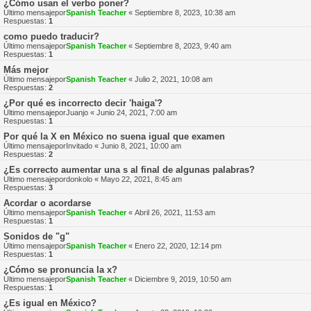
¿Cómo usan el verbo poner?
Último mensajepor
Spanish Teacher
«
Septiembre 8, 2023, 10:38 am
Respuestas:
1
como puedo traducir?
Último mensajepor
Spanish Teacher
«
Septiembre 8, 2023, 9:40 am
Respuestas:
1
Más mejor
Último mensajepor
Spanish Teacher
«
Julio 2, 2021, 10:08 am
Respuestas:
2
¿Por qué es incorrecto decir 'haiga'?
Último mensajepor
Juanjo
«
Junio 24, 2021, 7:00 am
Respuestas:
1
Por qué la X en México no suena igual que examen
Último mensajepor
Invitado
«
Junio 8, 2021, 10:00 am
Respuestas:
2
¿Es correcto aumentar una s al final de algunas palabras?
Último mensajepor
donkolo
«
Mayo 22, 2021, 8:45 am
Respuestas:
3
Acordar o acordarse
Último mensajepor
Spanish Teacher
«
Abril 26, 2021, 11:53 am
Respuestas:
1
Sonidos de "g"
Último mensajepor
Spanish Teacher
«
Enero 22, 2020, 12:14 pm
Respuestas:
1
¿Cómo se pronuncia la x?
Último mensajepor
Spanish Teacher
«
Diciembre 9, 2019, 10:50 am
Respuestas:
1
¿Es igual en México?