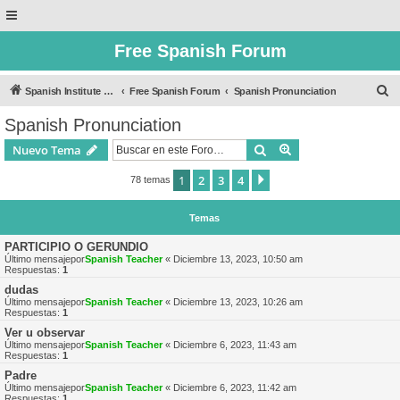
Free Spanish Forum
B
Spanish Institute of Puebla
Free Spanish Forum
Spanish Pronunciation
u
Spanish Pronunciation
s
Buscar
Búsqueda avanzad
Nuevo Tema
c
a
1
2
3
4
Siguiente
78 temas
r
Temas
PARTICIPIO O GERUNDIO
Último mensajepor
Spanish Teacher
«
Diciembre 13, 2023, 10:50 am
Respuestas:
1
dudas
Último mensajepor
Spanish Teacher
«
Diciembre 13, 2023, 10:26 am
Respuestas:
1
Ver u observar
Último mensajepor
Spanish Teacher
«
Diciembre 6, 2023, 11:43 am
Respuestas:
1
Padre
Último mensajepor
Spanish Teacher
«
Diciembre 6, 2023, 11:42 am
Respuestas:
1