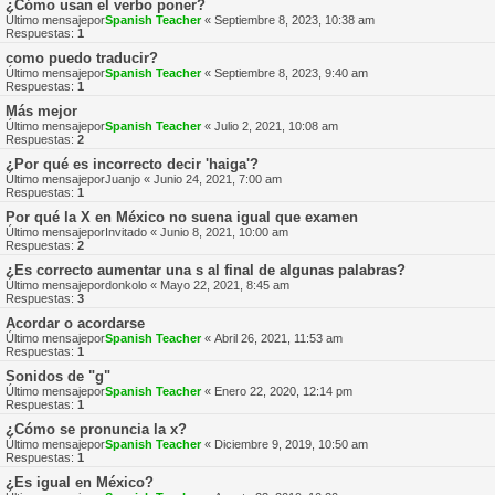
¿Cómo usan el verbo poner?
Último mensajepor
Spanish Teacher
«
Septiembre 8, 2023, 10:38 am
Respuestas:
1
como puedo traducir?
Último mensajepor
Spanish Teacher
«
Septiembre 8, 2023, 9:40 am
Respuestas:
1
Más mejor
Último mensajepor
Spanish Teacher
«
Julio 2, 2021, 10:08 am
Respuestas:
2
¿Por qué es incorrecto decir 'haiga'?
Último mensajepor
Juanjo
«
Junio 24, 2021, 7:00 am
Respuestas:
1
Por qué la X en México no suena igual que examen
Último mensajepor
Invitado
«
Junio 8, 2021, 10:00 am
Respuestas:
2
¿Es correcto aumentar una s al final de algunas palabras?
Último mensajepor
donkolo
«
Mayo 22, 2021, 8:45 am
Respuestas:
3
Acordar o acordarse
Último mensajepor
Spanish Teacher
«
Abril 26, 2021, 11:53 am
Respuestas:
1
Sonidos de "g"
Último mensajepor
Spanish Teacher
«
Enero 22, 2020, 12:14 pm
Respuestas:
1
¿Cómo se pronuncia la x?
Último mensajepor
Spanish Teacher
«
Diciembre 9, 2019, 10:50 am
Respuestas:
1
¿Es igual en México?