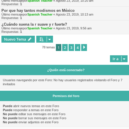
Último mensajepor
Spanish Teacher
«
Agosto 23, 2019, 10:20 am
Respuestas:
1
Por que hay tantos modismos en México
Último mensajepor
Spanish Teacher
«
Agosto 23, 2019, 10:13 am
Respuestas:
1
¿Cuándo suena la r suave y r fuerte?
Último mensajepor
Spanish Teacher
«
Agosto 23, 2019, 9:56 am
Respuestas:
1
Nuevo Tema
1
2
3
4
Siguiente
78 temas
Ir a
¿Quién está conectado?
Usuarios navegando por este Foro: No hay usuarios registrados visitando el Foro y 7
invitados
Permisos del foro
Puede
abrir nuevos temas en este Foro
Puede
responder a temas en este Foro
No puede
editar sus mensajes en este Foro
No puede
borrar sus mensajes en este Foro
No puede
enviar adjuntos en este Foro