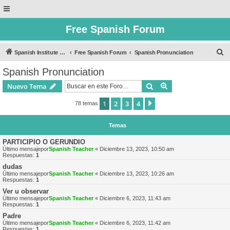
Free Spanish Forum
B
Spanish Institute of Puebla
Free Spanish Forum
Spanish Pronunciation
u
Spanish Pronunciation
s
Buscar
Búsqueda avanzad
Nuevo Tema
c
a
1
2
3
4
Siguiente
78 temas
r
Temas
PARTICIPIO O GERUNDIO
Último mensajepor
Spanish Teacher
«
Diciembre 13, 2023, 10:50 am
Respuestas:
1
dudas
Último mensajepor
Spanish Teacher
«
Diciembre 13, 2023, 10:26 am
Respuestas:
1
Ver u observar
Último mensajepor
Spanish Teacher
«
Diciembre 6, 2023, 11:43 am
Respuestas:
1
Padre
Último mensajepor
Spanish Teacher
«
Diciembre 6, 2023, 11:42 am
Respuestas:
1