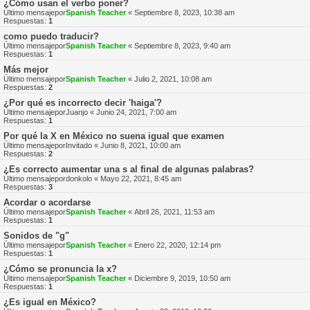
¿Cómo usan el verbo poner?
Último mensajepor
Spanish Teacher
«
Septiembre 8, 2023, 10:38 am
Respuestas:
1
como puedo traducir?
Último mensajepor
Spanish Teacher
«
Septiembre 8, 2023, 9:40 am
Respuestas:
1
Más mejor
Último mensajepor
Spanish Teacher
«
Julio 2, 2021, 10:08 am
Respuestas:
2
¿Por qué es incorrecto decir 'haiga'?
Último mensajepor
Juanjo
«
Junio 24, 2021, 7:00 am
Respuestas:
1
Por qué la X en México no suena igual que examen
Último mensajepor
Invitado
«
Junio 8, 2021, 10:00 am
Respuestas:
2
¿Es correcto aumentar una s al final de algunas palabras?
Último mensajepor
donkolo
«
Mayo 22, 2021, 8:45 am
Respuestas:
3
Acordar o acordarse
Último mensajepor
Spanish Teacher
«
Abril 26, 2021, 11:53 am
Respuestas:
1
Sonidos de "g"
Último mensajepor
Spanish Teacher
«
Enero 22, 2020, 12:14 pm
Respuestas:
1
¿Cómo se pronuncia la x?
Último mensajepor
Spanish Teacher
«
Diciembre 9, 2019, 10:50 am
Respuestas:
1
¿Es igual en México?