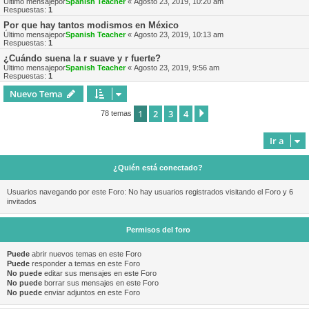
Último mensajepor
Spanish Teacher
«
Agosto 23, 2019, 10:20 am
Respuestas:
1
Por que hay tantos modismos en México
Último mensajepor
Spanish Teacher
«
Agosto 23, 2019, 10:13 am
Respuestas:
1
¿Cuándo suena la r suave y r fuerte?
Último mensajepor
Spanish Teacher
«
Agosto 23, 2019, 9:56 am
Respuestas:
1
Nuevo Tema
1
2
3
4
Siguiente
78 temas
Ir a
¿Quién está conectado?
Usuarios navegando por este Foro: No hay usuarios registrados visitando el Foro y 6
invitados
Permisos del foro
Puede
abrir nuevos temas en este Foro
Puede
responder a temas en este Foro
No puede
editar sus mensajes en este Foro
No puede
borrar sus mensajes en este Foro
No puede
enviar adjuntos en este Foro