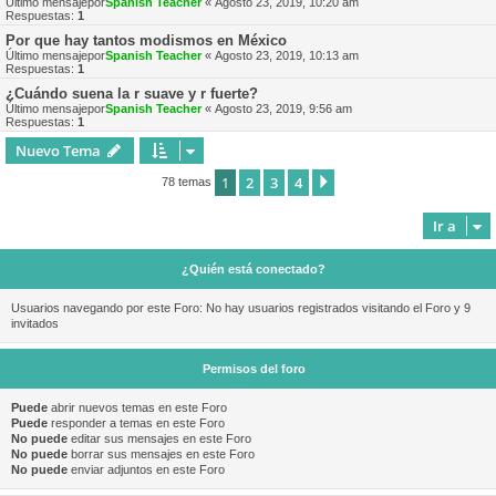
Último mensajepor
Spanish Teacher
«
Agosto 23, 2019, 10:20 am
Respuestas:
1
Por que hay tantos modismos en México
Último mensajepor
Spanish Teacher
«
Agosto 23, 2019, 10:13 am
Respuestas:
1
¿Cuándo suena la r suave y r fuerte?
Último mensajepor
Spanish Teacher
«
Agosto 23, 2019, 9:56 am
Respuestas:
1
Nuevo Tema
1
2
3
4
Siguiente
78 temas
Ir a
¿Quién está conectado?
Usuarios navegando por este Foro: No hay usuarios registrados visitando el Foro y 9
invitados
Permisos del foro
Puede
abrir nuevos temas en este Foro
Puede
responder a temas en este Foro
No puede
editar sus mensajes en este Foro
No puede
borrar sus mensajes en este Foro
No puede
enviar adjuntos en este Foro