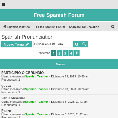
Free Spanish Forum
B
Spanish Institute of Puebla
Free Spanish Forum
Spanish Pronunciation
u
Spanish Pronunciation
s
Buscar
Búsqueda avanzad
Nuevo Tema
c
a
1
2
3
4
Siguiente
78 temas
r
Temas
PARTICIPIO O GERUNDIO
Último mensajepor
Spanish Teacher
«
Diciembre 13, 2023, 10:50 am
Respuestas:
1
dudas
Último mensajepor
Spanish Teacher
«
Diciembre 13, 2023, 10:26 am
Respuestas:
1
Ver u observar
Último mensajepor
Spanish Teacher
«
Diciembre 6, 2023, 11:43 am
Respuestas:
1
Padre
Último mensajepor
Spanish Teacher
«
Diciembre 6, 2023, 11:42 am
Respuestas:
1