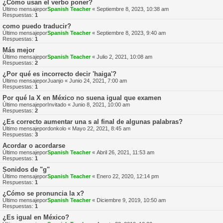
¿Cómo usan el verbo poner?
Último mensajepor
Spanish Teacher
«
Septiembre 8, 2023, 10:38 am
Respuestas:
1
como puedo traducir?
Último mensajepor
Spanish Teacher
«
Septiembre 8, 2023, 9:40 am
Respuestas:
1
Más mejor
Último mensajepor
Spanish Teacher
«
Julio 2, 2021, 10:08 am
Respuestas:
2
¿Por qué es incorrecto decir 'haiga'?
Último mensajepor
Juanjo
«
Junio 24, 2021, 7:00 am
Respuestas:
1
Por qué la X en México no suena igual que examen
Último mensajepor
Invitado
«
Junio 8, 2021, 10:00 am
Respuestas:
2
¿Es correcto aumentar una s al final de algunas palabras?
Último mensajepor
donkolo
«
Mayo 22, 2021, 8:45 am
Respuestas:
3
Acordar o acordarse
Último mensajepor
Spanish Teacher
«
Abril 26, 2021, 11:53 am
Respuestas:
1
Sonidos de "g"
Último mensajepor
Spanish Teacher
«
Enero 22, 2020, 12:14 pm
Respuestas:
1
¿Cómo se pronuncia la x?
Último mensajepor
Spanish Teacher
«
Diciembre 9, 2019, 10:50 am
Respuestas:
1
¿Es igual en México?