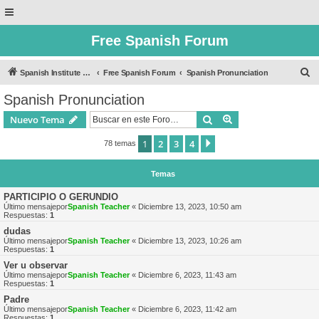
Free Spanish Forum
B
Spanish Institute of Puebla
Free Spanish Forum
Spanish Pronunciation
u
Spanish Pronunciation
s
Buscar
Búsqueda avanzad
Nuevo Tema
c
a
1
2
3
4
Siguiente
78 temas
r
Temas
PARTICIPIO O GERUNDIO
Último mensajepor
Spanish Teacher
«
Diciembre 13, 2023, 10:50 am
Respuestas:
1
dudas
Último mensajepor
Spanish Teacher
«
Diciembre 13, 2023, 10:26 am
Respuestas:
1
Ver u observar
Último mensajepor
Spanish Teacher
«
Diciembre 6, 2023, 11:43 am
Respuestas:
1
Padre
Último mensajepor
Spanish Teacher
«
Diciembre 6, 2023, 11:42 am
Respuestas:
1