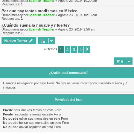
Último mensajepor
Spanish Teacher
«
Agosto 23, 2019, 10:20 am
Respuestas:
1
Por que hay tantos modismos en México
Último mensajepor
Spanish Teacher
«
Agosto 23, 2019, 10:13 am
Respuestas:
1
¿Cuándo suena la r suave y r fuerte?
Último mensajepor
Spanish Teacher
«
Agosto 23, 2019, 9:56 am
Respuestas:
1
Nuevo Tema
1
2
3
4
Siguiente
78 temas
Ir a
¿Quién está conectado?
Usuarios navegando por este Foro: No hay usuarios registrados visitando el Foro y 7
invitados
Permisos del foro
Puede
abrir nuevos temas en este Foro
Puede
responder a temas en este Foro
No puede
editar sus mensajes en este Foro
No puede
borrar sus mensajes en este Foro
No puede
enviar adjuntos en este Foro