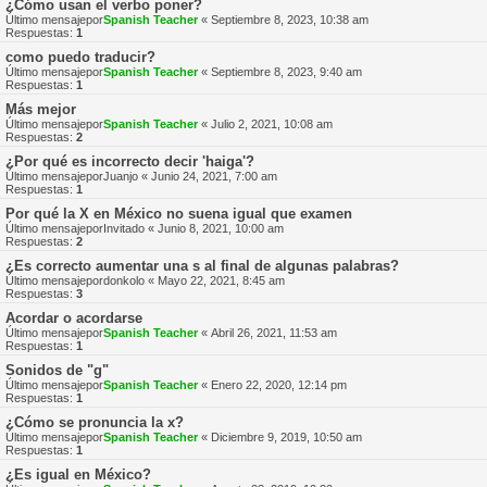
¿Cómo usan el verbo poner?
Último mensajepor
Spanish Teacher
«
Septiembre 8, 2023, 10:38 am
Respuestas:
1
como puedo traducir?
Último mensajepor
Spanish Teacher
«
Septiembre 8, 2023, 9:40 am
Respuestas:
1
Más mejor
Último mensajepor
Spanish Teacher
«
Julio 2, 2021, 10:08 am
Respuestas:
2
¿Por qué es incorrecto decir 'haiga'?
Último mensajepor
Juanjo
«
Junio 24, 2021, 7:00 am
Respuestas:
1
Por qué la X en México no suena igual que examen
Último mensajepor
Invitado
«
Junio 8, 2021, 10:00 am
Respuestas:
2
¿Es correcto aumentar una s al final de algunas palabras?
Último mensajepor
donkolo
«
Mayo 22, 2021, 8:45 am
Respuestas:
3
Acordar o acordarse
Último mensajepor
Spanish Teacher
«
Abril 26, 2021, 11:53 am
Respuestas:
1
Sonidos de "g"
Último mensajepor
Spanish Teacher
«
Enero 22, 2020, 12:14 pm
Respuestas:
1
¿Cómo se pronuncia la x?
Último mensajepor
Spanish Teacher
«
Diciembre 9, 2019, 10:50 am
Respuestas:
1
¿Es igual en México?