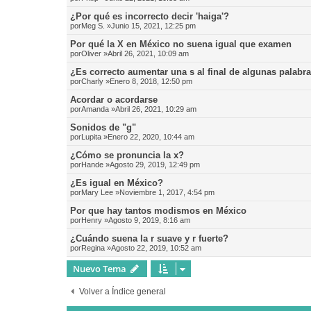
¿Por qué es incorrecto decir 'haiga'?
por
Meg S.
»Junio 15, 2021, 12:25 pm
Por qué la X en México no suena igual que examen
por
Oliver
»Abril 26, 2021, 10:09 am
¿Es correcto aumentar una s al final de algunas palabr
por
Charly
»Enero 8, 2018, 12:50 pm
Acordar o acordarse
por
Amanda
»Abril 26, 2021, 10:29 am
Sonidos de "g"
por
Lupita
»Enero 22, 2020, 10:44 am
¿Cómo se pronuncia la x?
por
Hande
»Agosto 29, 2019, 12:49 pm
¿Es igual en México?
por
Mary Lee
»Noviembre 1, 2017, 4:54 pm
Por que hay tantos modismos en México
por
Henry
»Agosto 9, 2019, 8:16 am
¿Cuándo suena la r suave y r fuerte?
por
Regina
»Agosto 22, 2019, 10:52 am
Nuevo Tema
Volver a Índice general