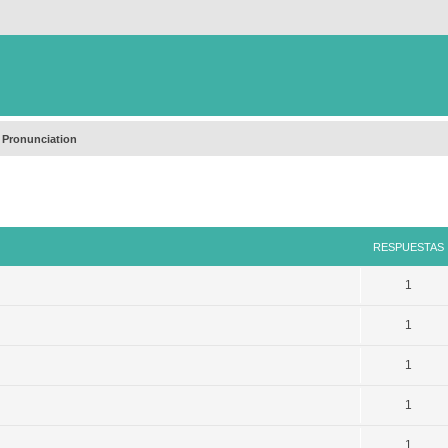
 Pronunciation
queda avanzada
RESPUESTAS
1
1
1
1
1