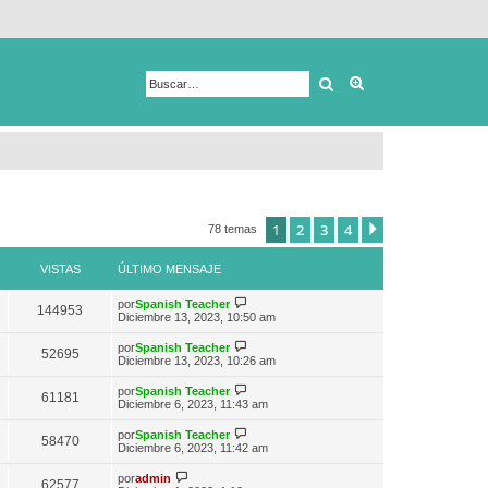
Buscar
Búsqueda avanza
1
2
3
4
Siguiente
78 temas
VISTAS
ÚLTIMO MENSAJE
V
por
Spanish Teacher
144953
e
Diciembre 13, 2023, 10:50 am
r
ú
V
por
Spanish Teacher
52695
l
e
Diciembre 13, 2023, 10:26 am
t
r
i
ú
V
por
Spanish Teacher
m
61181
l
e
Diciembre 6, 2023, 11:43 am
o
t
r
m
i
ú
e
V
por
Spanish Teacher
m
58470
l
n
e
Diciembre 6, 2023, 11:42 am
o
t
s
r
m
i
a
ú
V
e
por
admin
m
62577
j
l