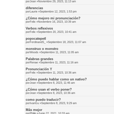
por
Jean
»Noviembre 29, 2023, 11:13 am
diferencias
por
Laurie
»Septiembre 12, 2023, 1:53 pm
¿Cómo mejoro mi pronunciación?
por
Felix
»Noviembre 16, 2023, 10:39 am
Verbos reflexivos
por
Felix
»Septiembre 20, 2023, 10:41 am
popocatepetl
por
FerdinandS_
»Septiembre 18, 2023, 11:07 am
monstruo o monstro
por
Woods
»Septiembre 11, 2023, 11:05 am
Palabras grandes
por
Renae
»Septiembre 11, 2023, 11:16 am
Pronunciación Y
por
Felix
»Septiembre 11, 2023, 10:36 am
¿Cómo puedo hablar como un nativo?
por
Jean
»Septiembre 8, 2023, 11:46 am
¿Cómo usan el verbo poner?
por
Jean
»Septiembre 8, 2023, 10:36 am
como puedo traducir?
por
IvanGu
»Septiembre 8, 2023, 9:29 am
Más mejor
por
Philip
»Junio 22, 2021, 10:33 am