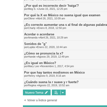
¿Por qué es incorrecto decir 'haiga'?
por
Meg S.
»Junio 15, 2021, 12:25 pm
Por qué la X en México no suena igual que examen
por
Oliver
»Abril 26, 2021, 10:09 am
¿Es correcto aumentar una s al final de algunas palabr
por
Charly
»Enero 8, 2018, 12:50 pm
Acordar o acordarse
por
Amanda
»Abril 26, 2021, 10:29 am
Sonidos de "g"
por
Lupita
»Enero 22, 2020, 10:44 am
¿Cómo se pronuncia la x?
por
Hande
»Agosto 29, 2019, 12:49 pm
¿Es igual en México?
por
Mary Lee
»Noviembre 1, 2017, 4:54 pm
Por que hay tantos modismos en México
por
Henry
»Agosto 9, 2019, 8:16 am
¿Cuándo suena la r suave y r fuerte?
por
Regina
»Agosto 22, 2019, 10:52 am
Nuevo Tema
Volver a Índice general