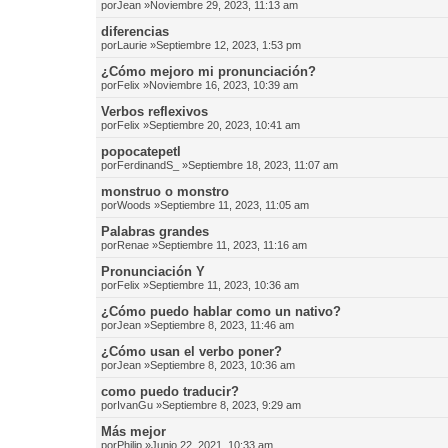
por
Jean
»Noviembre 29, 2023, 11:13 am
diferencias
por
Laurie
»Septiembre 12, 2023, 1:53 pm
¿Cómo mejoro mi pronunciación?
por
Felix
»Noviembre 16, 2023, 10:39 am
Verbos reflexivos
por
Felix
»Septiembre 20, 2023, 10:41 am
popocatepetl
por
FerdinandS_
»Septiembre 18, 2023, 11:07 am
monstruo o monstro
por
Woods
»Septiembre 11, 2023, 11:05 am
Palabras grandes
por
Renae
»Septiembre 11, 2023, 11:16 am
Pronunciación Y
por
Felix
»Septiembre 11, 2023, 10:36 am
¿Cómo puedo hablar como un nativo?
por
Jean
»Septiembre 8, 2023, 11:46 am
¿Cómo usan el verbo poner?
por
Jean
»Septiembre 8, 2023, 10:36 am
como puedo traducir?
por
IvanGu
»Septiembre 8, 2023, 9:29 am
Más mejor
por
Philip
»Junio 22, 2021, 10:33 am