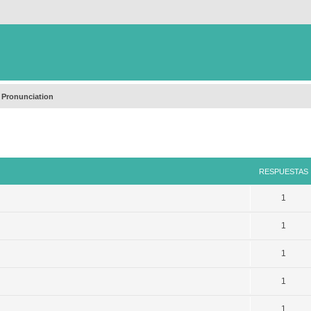
 Pronunciation
queda avanzada
RESPUESTAS
1
1
1
1
1