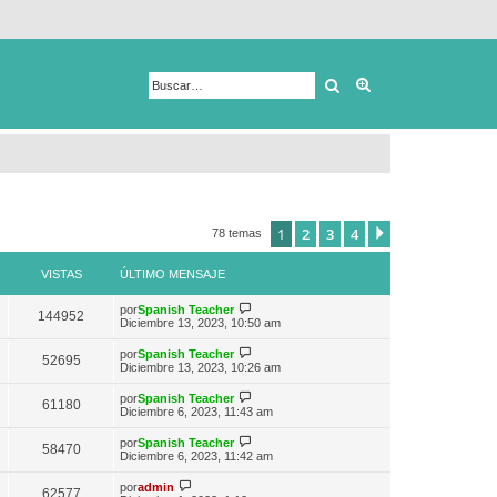
Buscar
Búsqueda avanza
1
2
3
4
Siguiente
78 temas
VISTAS
ÚLTIMO MENSAJE
V
por
Spanish Teacher
144952
e
Diciembre 13, 2023, 10:50 am
r
ú
V
por
Spanish Teacher
52695
l
e
Diciembre 13, 2023, 10:26 am
t
r
i
ú
V
por
Spanish Teacher
m
61180
l
e
Diciembre 6, 2023, 11:43 am
o
t
r
m
i
ú
e
V
por
Spanish Teacher
m
58470
l
n
e
Diciembre 6, 2023, 11:42 am
o
t
s
r
m
i
a
ú
V
e
por
admin
m
62577
j
l