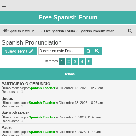
Free Spanish Forum
B
Spanish Institute of Puebla
Free Spanish Forum
Spanish Pronunciation
u
Spanish Pronunciation
s
Buscar
Búsqueda avanzad
Nuevo Tema
c
a
1
2
3
4
Siguiente
78 temas
r
Temas
PARTICIPIO O GERUNDIO
Último mensajepor
Spanish Teacher
«
Diciembre 13, 2023, 10:50 am
Respuestas:
1
dudas
Último mensajepor
Spanish Teacher
«
Diciembre 13, 2023, 10:26 am
Respuestas:
1
Ver u observar
Último mensajepor
Spanish Teacher
«
Diciembre 6, 2023, 11:43 am
Respuestas:
1
Padre
Último mensajepor
Spanish Teacher
«
Diciembre 6, 2023, 11:42 am
Respuestas:
1