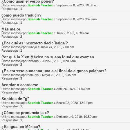
¿Cómo usan el verbo poner?
Último mensajepor
Spanish Teacher
«
Septiembre 8, 2023, 10:38 am
Respuestas:
1
como puedo traducir?
Último mensajepor
Spanish Teacher
«
Septiembre 8, 2023, 9:40 am
Respuestas:
1
Más mejor
Último mensajepor
Spanish Teacher
«
Julio 2, 2021, 10:08 am
Respuestas:
2
¿Por qué es incorrecto decir 'haiga'?
Último mensajepor
Juanjo
«
Junio 24, 2021, 7:00 am
Respuestas:
1
Por qué la X en México no suena igual que examen
Último mensajepor
Invitado
«
Junio 8, 2021, 10:00 am
Respuestas:
2
¿Es correcto aumentar una s al final de algunas palabras?
Último mensajepor
donkolo
«
Mayo 22, 2021, 8:45 am
Respuestas:
3
Acordar o acordarse
Último mensajepor
Spanish Teacher
«
Abril 26, 2021, 11:53 am
Respuestas:
1
Sonidos de "g"
Último mensajepor
Spanish Teacher
«
Enero 22, 2020, 12:14 pm
Respuestas:
1
¿Cómo se pronuncia la x?
Último mensajepor
Spanish Teacher
«
Diciembre 9, 2019, 10:50 am
Respuestas:
1
¿Es igual en México?