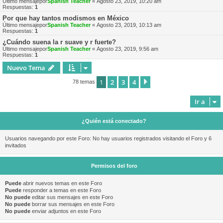
Último mensajepor
Spanish Teacher
«
Agosto 23, 2019, 10:20 am
Respuestas:
1
Por que hay tantos modismos en México
Último mensajepor
Spanish Teacher
«
Agosto 23, 2019, 10:13 am
Respuestas:
1
¿Cuándo suena la r suave y r fuerte?
Último mensajepor
Spanish Teacher
«
Agosto 23, 2019, 9:56 am
Respuestas:
1
Nuevo Tema
1
2
3
4
Siguiente
78 temas
Ir a
¿Quién está conectado?
Usuarios navegando por este Foro: No hay usuarios registrados visitando el Foro y 6
invitados
Permisos del foro
Puede
abrir nuevos temas en este Foro
Puede
responder a temas en este Foro
No puede
editar sus mensajes en este Foro
No puede
borrar sus mensajes en este Foro
No puede
enviar adjuntos en este Foro