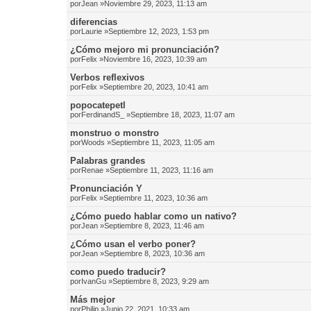
por
Jean
»Noviembre 29, 2023, 11:13 am
diferencias
por
Laurie
»Septiembre 12, 2023, 1:53 pm
¿Cómo mejoro mi pronunciación?
por
Felix
»Noviembre 16, 2023, 10:39 am
Verbos reflexivos
por
Felix
»Septiembre 20, 2023, 10:41 am
popocatepetl
por
FerdinandS_
»Septiembre 18, 2023, 11:07 am
monstruo o monstro
por
Woods
»Septiembre 11, 2023, 11:05 am
Palabras grandes
por
Renae
»Septiembre 11, 2023, 11:16 am
Pronunciación Y
por
Felix
»Septiembre 11, 2023, 10:36 am
¿Cómo puedo hablar como un nativo?
por
Jean
»Septiembre 8, 2023, 11:46 am
¿Cómo usan el verbo poner?
por
Jean
»Septiembre 8, 2023, 10:36 am
como puedo traducir?
por
IvanGu
»Septiembre 8, 2023, 9:29 am
Más mejor
por
Philip
»Junio 22, 2021, 10:33 am