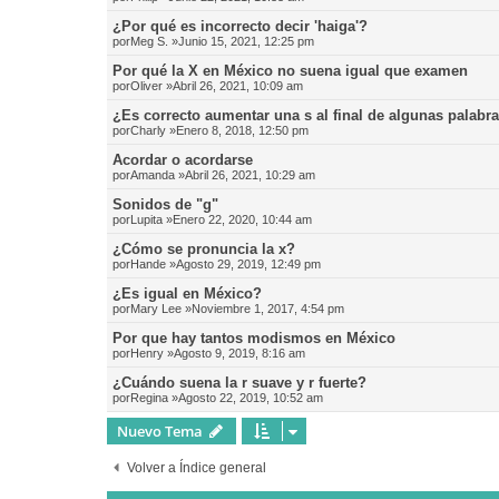
¿Por qué es incorrecto decir 'haiga'?
por
Meg S.
»Junio 15, 2021, 12:25 pm
Por qué la X en México no suena igual que examen
por
Oliver
»Abril 26, 2021, 10:09 am
¿Es correcto aumentar una s al final de algunas palabr
por
Charly
»Enero 8, 2018, 12:50 pm
Acordar o acordarse
por
Amanda
»Abril 26, 2021, 10:29 am
Sonidos de "g"
por
Lupita
»Enero 22, 2020, 10:44 am
¿Cómo se pronuncia la x?
por
Hande
»Agosto 29, 2019, 12:49 pm
¿Es igual en México?
por
Mary Lee
»Noviembre 1, 2017, 4:54 pm
Por que hay tantos modismos en México
por
Henry
»Agosto 9, 2019, 8:16 am
¿Cuándo suena la r suave y r fuerte?
por
Regina
»Agosto 22, 2019, 10:52 am
Nuevo Tema
Volver a Índice general