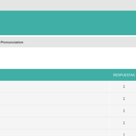
 Pronunciation
queda avanzada
RESPUESTAS
1
1
1
1
1