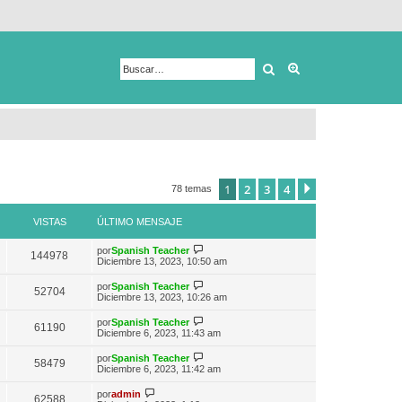
Buscar
Búsqueda avanza
1
2
3
4
Siguiente
78 temas
VISTAS
ÚLTIMO MENSAJE
V
por
Spanish Teacher
144978
e
Diciembre 13, 2023, 10:50 am
r
ú
V
por
Spanish Teacher
52704
l
e
Diciembre 13, 2023, 10:26 am
t
r
i
ú
V
por
Spanish Teacher
m
61190
l
e
Diciembre 6, 2023, 11:43 am
o
t
r
m
i
ú
e
V
por
Spanish Teacher
m
58479
l
n
e
Diciembre 6, 2023, 11:42 am
o
t
s
r
m
i
a
ú
V
e
por
admin
m
62588
j
l