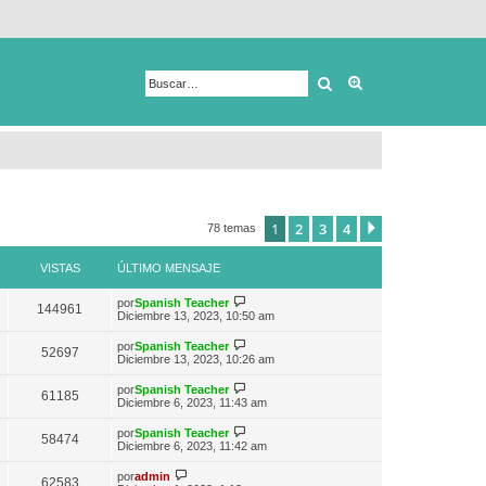
Buscar
Búsqueda avanza
1
2
3
4
Siguiente
78 temas
VISTAS
ÚLTIMO MENSAJE
V
por
Spanish Teacher
144961
e
Diciembre 13, 2023, 10:50 am
r
ú
V
por
Spanish Teacher
52697
l
e
Diciembre 13, 2023, 10:26 am
t
r
i
ú
V
por
Spanish Teacher
m
61185
l
e
Diciembre 6, 2023, 11:43 am
o
t
r
m
i
ú
e
V
por
Spanish Teacher
m
58474
l
n
e
Diciembre 6, 2023, 11:42 am
o
t
s
r
m
i
a
ú
V
e
por
admin
m
62583
j
l