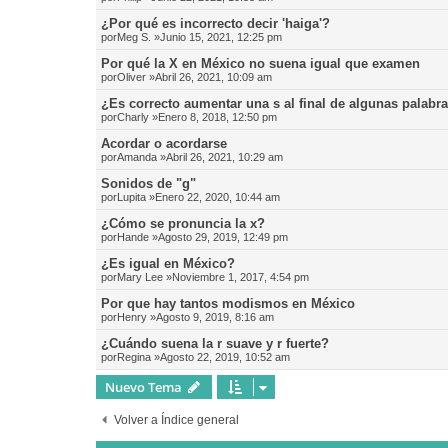
¿Por qué es incorrecto decir 'haiga'?
por
Meg S.
»Junio 15, 2021, 12:25 pm
Por qué la X en México no suena igual que examen
por
Oliver
»Abril 26, 2021, 10:09 am
¿Es correcto aumentar una s al final de algunas palabr
por
Charly
»Enero 8, 2018, 12:50 pm
Acordar o acordarse
por
Amanda
»Abril 26, 2021, 10:29 am
Sonidos de "g"
por
Lupita
»Enero 22, 2020, 10:44 am
¿Cómo se pronuncia la x?
por
Hande
»Agosto 29, 2019, 12:49 pm
¿Es igual en México?
por
Mary Lee
»Noviembre 1, 2017, 4:54 pm
Por que hay tantos modismos en México
por
Henry
»Agosto 9, 2019, 8:16 am
¿Cuándo suena la r suave y r fuerte?
por
Regina
»Agosto 22, 2019, 10:52 am
Nuevo Tema
Volver a Índice general