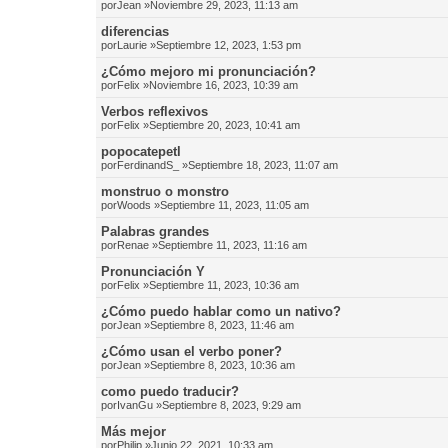
por
Jean
»Noviembre 29, 2023, 11:13 am
diferencias
por
Laurie
»Septiembre 12, 2023, 1:53 pm
¿Cómo mejoro mi pronunciación?
por
Felix
»Noviembre 16, 2023, 10:39 am
Verbos reflexivos
por
Felix
»Septiembre 20, 2023, 10:41 am
popocatepetl
por
FerdinandS_
»Septiembre 18, 2023, 11:07 am
monstruo o monstro
por
Woods
»Septiembre 11, 2023, 11:05 am
Palabras grandes
por
Renae
»Septiembre 11, 2023, 11:16 am
Pronunciación Y
por
Felix
»Septiembre 11, 2023, 10:36 am
¿Cómo puedo hablar como un nativo?
por
Jean
»Septiembre 8, 2023, 11:46 am
¿Cómo usan el verbo poner?
por
Jean
»Septiembre 8, 2023, 10:36 am
como puedo traducir?
por
IvanGu
»Septiembre 8, 2023, 9:29 am
Más mejor
por
Philip
»Junio 22, 2021, 10:33 am