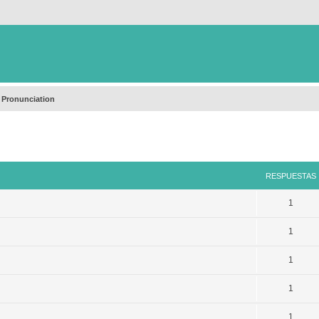
 Pronunciation
queda avanzada
RESPUESTAS
1
1
1
1
1