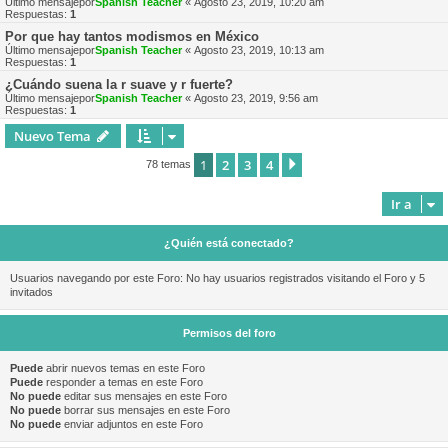
Último mensajepor
Spanish Teacher
«
Agosto 23, 2019, 10:20 am
Respuestas:
1
Por que hay tantos modismos en México
Último mensajepor
Spanish Teacher
«
Agosto 23, 2019, 10:13 am
Respuestas:
1
¿Cuándo suena la r suave y r fuerte?
Último mensajepor
Spanish Teacher
«
Agosto 23, 2019, 9:56 am
Respuestas:
1
Nuevo Tema
1
2
3
4
Siguiente
78 temas
Ir a
¿Quién está conectado?
Usuarios navegando por este Foro: No hay usuarios registrados visitando el Foro y 5
invitados
Permisos del foro
Puede
abrir nuevos temas en este Foro
Puede
responder a temas en este Foro
No puede
editar sus mensajes en este Foro
No puede
borrar sus mensajes en este Foro
No puede
enviar adjuntos en este Foro