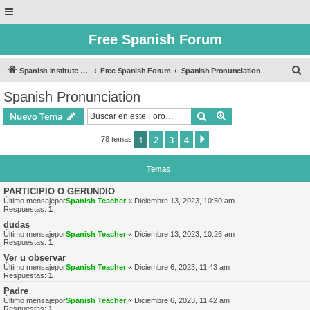
Free Spanish Forum
B
Spanish Institute of Puebla
Free Spanish Forum
Spanish Pronunciation
u
Spanish Pronunciation
s
Buscar
Búsqueda avanzad
Nuevo Tema
c
a
1
2
3
4
Siguiente
78 temas
r
Temas
PARTICIPIO O GERUNDIO
Último mensajepor
Spanish Teacher
«
Diciembre 13, 2023, 10:50 am
Respuestas:
1
dudas
Último mensajepor
Spanish Teacher
«
Diciembre 13, 2023, 10:26 am
Respuestas:
1
Ver u observar
Último mensajepor
Spanish Teacher
«
Diciembre 6, 2023, 11:43 am
Respuestas:
1
Padre
Último mensajepor
Spanish Teacher
«
Diciembre 6, 2023, 11:42 am
Respuestas:
1