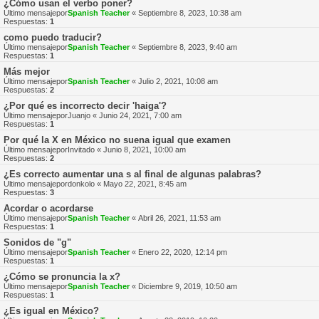
¿Cómo usan el verbo poner?
Último mensajepor
Spanish Teacher
«
Septiembre 8, 2023, 10:38 am
Respuestas:
1
como puedo traducir?
Último mensajepor
Spanish Teacher
«
Septiembre 8, 2023, 9:40 am
Respuestas:
1
Más mejor
Último mensajepor
Spanish Teacher
«
Julio 2, 2021, 10:08 am
Respuestas:
2
¿Por qué es incorrecto decir 'haiga'?
Último mensajepor
Juanjo
«
Junio 24, 2021, 7:00 am
Respuestas:
1
Por qué la X en México no suena igual que examen
Último mensajepor
Invitado
«
Junio 8, 2021, 10:00 am
Respuestas:
2
¿Es correcto aumentar una s al final de algunas palabras?
Último mensajepor
donkolo
«
Mayo 22, 2021, 8:45 am
Respuestas:
3
Acordar o acordarse
Último mensajepor
Spanish Teacher
«
Abril 26, 2021, 11:53 am
Respuestas:
1
Sonidos de "g"
Último mensajepor
Spanish Teacher
«
Enero 22, 2020, 12:14 pm
Respuestas:
1
¿Cómo se pronuncia la x?
Último mensajepor
Spanish Teacher
«
Diciembre 9, 2019, 10:50 am
Respuestas:
1
¿Es igual en México?