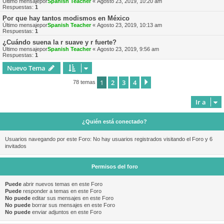
Último mensajepor
Spanish Teacher
«
Agosto 23, 2019, 10:20 am
Respuestas:
1
Por que hay tantos modismos en México
Último mensajepor
Spanish Teacher
«
Agosto 23, 2019, 10:13 am
Respuestas:
1
¿Cuándo suena la r suave y r fuerte?
Último mensajepor
Spanish Teacher
«
Agosto 23, 2019, 9:56 am
Respuestas:
1
Nuevo Tema
1
2
3
4
Siguiente
78 temas
Ir a
¿Quién está conectado?
Usuarios navegando por este Foro: No hay usuarios registrados visitando el Foro y 6
invitados
Permisos del foro
Puede
abrir nuevos temas en este Foro
Puede
responder a temas en este Foro
No puede
editar sus mensajes en este Foro
No puede
borrar sus mensajes en este Foro
No puede
enviar adjuntos en este Foro