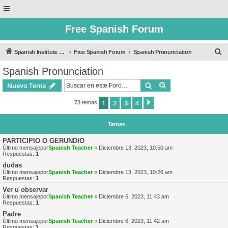
Free Spanish Forum
B
Spanish Institute of Puebla
Free Spanish Forum
Spanish Pronunciation
u
Spanish Pronunciation
s
Buscar
Búsqueda avanzad
Nuevo Tema
c
a
1
2
3
4
Siguiente
78 temas
r
Temas
PARTICIPIO O GERUNDIO
Último mensajepor
Spanish Teacher
«
Diciembre 13, 2023, 10:50 am
Respuestas:
1
dudas
Último mensajepor
Spanish Teacher
«
Diciembre 13, 2023, 10:26 am
Respuestas:
1
Ver u observar
Último mensajepor
Spanish Teacher
«
Diciembre 6, 2023, 11:43 am
Respuestas:
1
Padre
Último mensajepor
Spanish Teacher
«
Diciembre 6, 2023, 11:42 am
Respuestas:
1