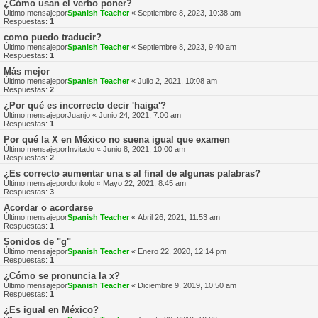
¿Cómo usan el verbo poner?
Último mensajepor
Spanish Teacher
«
Septiembre 8, 2023, 10:38 am
Respuestas:
1
como puedo traducir?
Último mensajepor
Spanish Teacher
«
Septiembre 8, 2023, 9:40 am
Respuestas:
1
Más mejor
Último mensajepor
Spanish Teacher
«
Julio 2, 2021, 10:08 am
Respuestas:
2
¿Por qué es incorrecto decir 'haiga'?
Último mensajepor
Juanjo
«
Junio 24, 2021, 7:00 am
Respuestas:
1
Por qué la X en México no suena igual que examen
Último mensajepor
Invitado
«
Junio 8, 2021, 10:00 am
Respuestas:
2
¿Es correcto aumentar una s al final de algunas palabras?
Último mensajepor
donkolo
«
Mayo 22, 2021, 8:45 am
Respuestas:
3
Acordar o acordarse
Último mensajepor
Spanish Teacher
«
Abril 26, 2021, 11:53 am
Respuestas:
1
Sonidos de "g"
Último mensajepor
Spanish Teacher
«
Enero 22, 2020, 12:14 pm
Respuestas:
1
¿Cómo se pronuncia la x?
Último mensajepor
Spanish Teacher
«
Diciembre 9, 2019, 10:50 am
Respuestas:
1
¿Es igual en México?