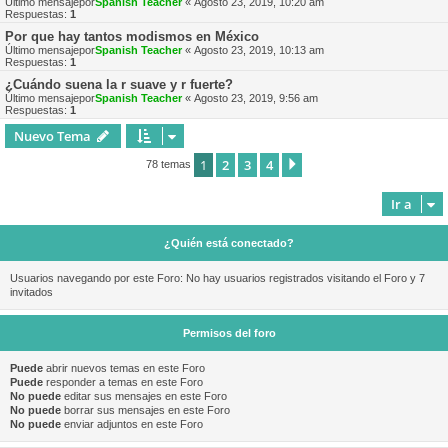
Último mensajepor
Spanish Teacher
«
Agosto 23, 2019, 10:20 am
Respuestas:
1
Por que hay tantos modismos en México
Último mensajepor
Spanish Teacher
«
Agosto 23, 2019, 10:13 am
Respuestas:
1
¿Cuándo suena la r suave y r fuerte?
Último mensajepor
Spanish Teacher
«
Agosto 23, 2019, 9:56 am
Respuestas:
1
Nuevo Tema
1
2
3
4
Siguiente
78 temas
Ir a
¿Quién está conectado?
Usuarios navegando por este Foro: No hay usuarios registrados visitando el Foro y 7
invitados
Permisos del foro
Puede
abrir nuevos temas en este Foro
Puede
responder a temas en este Foro
No puede
editar sus mensajes en este Foro
No puede
borrar sus mensajes en este Foro
No puede
enviar adjuntos en este Foro