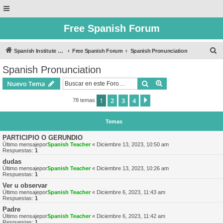
Free Spanish Forum
B
Spanish Institute of Puebla
Free Spanish Forum
Spanish Pronunciation
u
Spanish Pronunciation
s
Buscar
Búsqueda avanzad
Nuevo Tema
c
a
1
2
3
4
Siguiente
78 temas
r
Temas
PARTICIPIO O GERUNDIO
Último mensajepor
Spanish Teacher
«
Diciembre 13, 2023, 10:50 am
Respuestas:
1
dudas
Último mensajepor
Spanish Teacher
«
Diciembre 13, 2023, 10:26 am
Respuestas:
1
Ver u observar
Último mensajepor
Spanish Teacher
«
Diciembre 6, 2023, 11:43 am
Respuestas:
1
Padre
Último mensajepor
Spanish Teacher
«
Diciembre 6, 2023, 11:42 am
Respuestas:
1