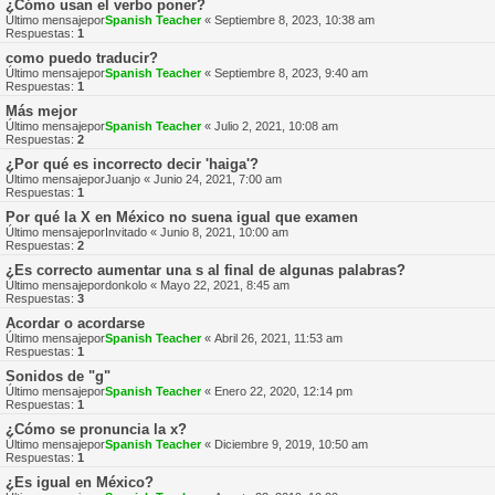
¿Cómo usan el verbo poner?
Último mensajepor
Spanish Teacher
«
Septiembre 8, 2023, 10:38 am
Respuestas:
1
como puedo traducir?
Último mensajepor
Spanish Teacher
«
Septiembre 8, 2023, 9:40 am
Respuestas:
1
Más mejor
Último mensajepor
Spanish Teacher
«
Julio 2, 2021, 10:08 am
Respuestas:
2
¿Por qué es incorrecto decir 'haiga'?
Último mensajepor
Juanjo
«
Junio 24, 2021, 7:00 am
Respuestas:
1
Por qué la X en México no suena igual que examen
Último mensajepor
Invitado
«
Junio 8, 2021, 10:00 am
Respuestas:
2
¿Es correcto aumentar una s al final de algunas palabras?
Último mensajepor
donkolo
«
Mayo 22, 2021, 8:45 am
Respuestas:
3
Acordar o acordarse
Último mensajepor
Spanish Teacher
«
Abril 26, 2021, 11:53 am
Respuestas:
1
Sonidos de "g"
Último mensajepor
Spanish Teacher
«
Enero 22, 2020, 12:14 pm
Respuestas:
1
¿Cómo se pronuncia la x?
Último mensajepor
Spanish Teacher
«
Diciembre 9, 2019, 10:50 am
Respuestas:
1
¿Es igual en México?