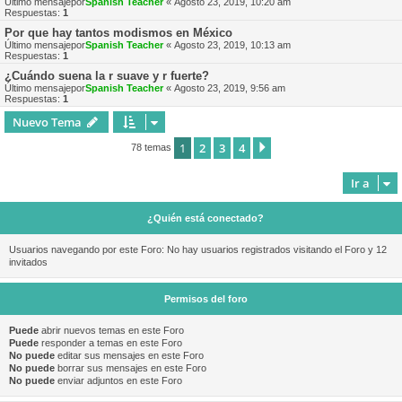
Último mensajepor
Spanish Teacher
«
Agosto 23, 2019, 10:20 am
Respuestas:
1
Por que hay tantos modismos en México
Último mensajepor
Spanish Teacher
«
Agosto 23, 2019, 10:13 am
Respuestas:
1
¿Cuándo suena la r suave y r fuerte?
Último mensajepor
Spanish Teacher
«
Agosto 23, 2019, 9:56 am
Respuestas:
1
Nuevo Tema
1
2
3
4
Siguiente
78 temas
Ir a
¿Quién está conectado?
Usuarios navegando por este Foro: No hay usuarios registrados visitando el Foro y 12
invitados
Permisos del foro
Puede
abrir nuevos temas en este Foro
Puede
responder a temas en este Foro
No puede
editar sus mensajes en este Foro
No puede
borrar sus mensajes en este Foro
No puede
enviar adjuntos en este Foro