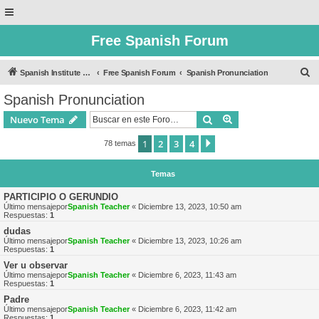
Free Spanish Forum
B
Spanish Institute of Puebla
Free Spanish Forum
Spanish Pronunciation
u
Spanish Pronunciation
s
Buscar
Búsqueda avanzad
Nuevo Tema
c
a
1
2
3
4
Siguiente
78 temas
r
Temas
PARTICIPIO O GERUNDIO
Último mensajepor
Spanish Teacher
«
Diciembre 13, 2023, 10:50 am
Respuestas:
1
dudas
Último mensajepor
Spanish Teacher
«
Diciembre 13, 2023, 10:26 am
Respuestas:
1
Ver u observar
Último mensajepor
Spanish Teacher
«
Diciembre 6, 2023, 11:43 am
Respuestas:
1
Padre
Último mensajepor
Spanish Teacher
«
Diciembre 6, 2023, 11:42 am
Respuestas:
1