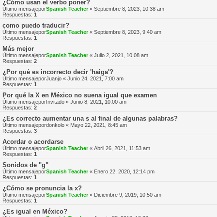
¿Cómo usan el verbo poner?
Último mensajepor
Spanish Teacher
«
Septiembre 8, 2023, 10:38 am
Respuestas:
1
como puedo traducir?
Último mensajepor
Spanish Teacher
«
Septiembre 8, 2023, 9:40 am
Respuestas:
1
Más mejor
Último mensajepor
Spanish Teacher
«
Julio 2, 2021, 10:08 am
Respuestas:
2
¿Por qué es incorrecto decir 'haiga'?
Último mensajepor
Juanjo
«
Junio 24, 2021, 7:00 am
Respuestas:
1
Por qué la X en México no suena igual que examen
Último mensajepor
Invitado
«
Junio 8, 2021, 10:00 am
Respuestas:
2
¿Es correcto aumentar una s al final de algunas palabras?
Último mensajepor
donkolo
«
Mayo 22, 2021, 8:45 am
Respuestas:
3
Acordar o acordarse
Último mensajepor
Spanish Teacher
«
Abril 26, 2021, 11:53 am
Respuestas:
1
Sonidos de "g"
Último mensajepor
Spanish Teacher
«
Enero 22, 2020, 12:14 pm
Respuestas:
1
¿Cómo se pronuncia la x?
Último mensajepor
Spanish Teacher
«
Diciembre 9, 2019, 10:50 am
Respuestas:
1
¿Es igual en México?