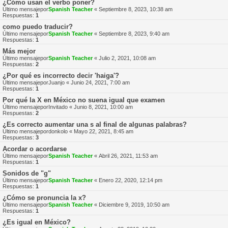
¿Cómo usan el verbo poner?
Último mensajepor
Spanish Teacher
«
Septiembre 8, 2023, 10:38 am
Respuestas:
1
como puedo traducir?
Último mensajepor
Spanish Teacher
«
Septiembre 8, 2023, 9:40 am
Respuestas:
1
Más mejor
Último mensajepor
Spanish Teacher
«
Julio 2, 2021, 10:08 am
Respuestas:
2
¿Por qué es incorrecto decir 'haiga'?
Último mensajepor
Juanjo
«
Junio 24, 2021, 7:00 am
Respuestas:
1
Por qué la X en México no suena igual que examen
Último mensajepor
Invitado
«
Junio 8, 2021, 10:00 am
Respuestas:
2
¿Es correcto aumentar una s al final de algunas palabras?
Último mensajepor
donkolo
«
Mayo 22, 2021, 8:45 am
Respuestas:
3
Acordar o acordarse
Último mensajepor
Spanish Teacher
«
Abril 26, 2021, 11:53 am
Respuestas:
1
Sonidos de "g"
Último mensajepor
Spanish Teacher
«
Enero 22, 2020, 12:14 pm
Respuestas:
1
¿Cómo se pronuncia la x?
Último mensajepor
Spanish Teacher
«
Diciembre 9, 2019, 10:50 am
Respuestas:
1
¿Es igual en México?