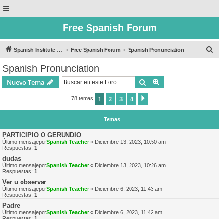
Free Spanish Forum
B
Spanish Institute of Puebla
Free Spanish Forum
Spanish Pronunciation
u
Spanish Pronunciation
s
Buscar
Búsqueda avanzad
Nuevo Tema
c
a
1
2
3
4
Siguiente
78 temas
r
Temas
PARTICIPIO O GERUNDIO
Último mensajepor
Spanish Teacher
«
Diciembre 13, 2023, 10:50 am
Respuestas:
1
dudas
Último mensajepor
Spanish Teacher
«
Diciembre 13, 2023, 10:26 am
Respuestas:
1
Ver u observar
Último mensajepor
Spanish Teacher
«
Diciembre 6, 2023, 11:43 am
Respuestas:
1
Padre
Último mensajepor
Spanish Teacher
«
Diciembre 6, 2023, 11:42 am
Respuestas:
1