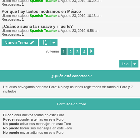
Último mensajepor
Spanish Teacher
«
Agosto 23, 2019, 10:20 am
Respuestas:
1
Por que hay tantos modismos en México
Último mensajepor
Spanish Teacher
«
Agosto 23, 2019, 10:13 am
Respuestas:
1
¿Cuándo suena la r suave y r fuerte?
Último mensajepor
Spanish Teacher
«
Agosto 23, 2019, 9:56 am
Respuestas:
1
Nuevo Tema
1
2
3
4
Siguiente
78 temas
Ir a
¿Quién está conectado?
Usuarios navegando por este Foro: No hay usuarios registrados visitando el Foro y 7
invitados
Permisos del foro
Puede
abrir nuevos temas en este Foro
Puede
responder a temas en este Foro
No puede
editar sus mensajes en este Foro
No puede
borrar sus mensajes en este Foro
No puede
enviar adjuntos en este Foro