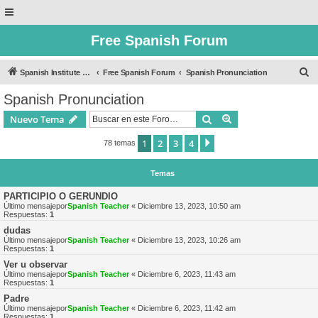
Free Spanish Forum
B
Spanish Institute of Puebla
Free Spanish Forum
Spanish Pronunciation
u
Spanish Pronunciation
s
Buscar
Búsqueda avanzad
Nuevo Tema
c
a
1
2
3
4
Siguiente
78 temas
r
Temas
PARTICIPIO O GERUNDIO
Último mensajepor
Spanish Teacher
«
Diciembre 13, 2023, 10:50 am
Respuestas:
1
dudas
Último mensajepor
Spanish Teacher
«
Diciembre 13, 2023, 10:26 am
Respuestas:
1
Ver u observar
Último mensajepor
Spanish Teacher
«
Diciembre 6, 2023, 11:43 am
Respuestas:
1
Padre
Último mensajepor
Spanish Teacher
«
Diciembre 6, 2023, 11:42 am
Respuestas:
1