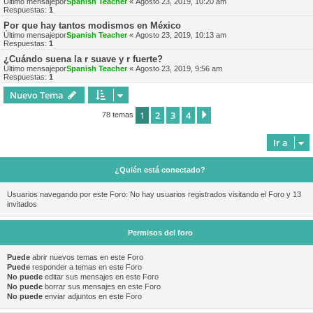
Último mensajepor
Spanish Teacher
«
Agosto 23, 2019, 10:20 am
Respuestas:
1
Por que hay tantos modismos en México
Último mensajepor
Spanish Teacher
«
Agosto 23, 2019, 10:13 am
Respuestas:
1
¿Cuándo suena la r suave y r fuerte?
Último mensajepor
Spanish Teacher
«
Agosto 23, 2019, 9:56 am
Respuestas:
1
Nuevo Tema
1
2
3
4
Siguiente
78 temas
Ir a
¿Quién está conectado?
Usuarios navegando por este Foro: No hay usuarios registrados visitando el Foro y 13
invitados
Permisos del foro
Puede
abrir nuevos temas en este Foro
Puede
responder a temas en este Foro
No puede
editar sus mensajes en este Foro
No puede
borrar sus mensajes en este Foro
No puede
enviar adjuntos en este Foro