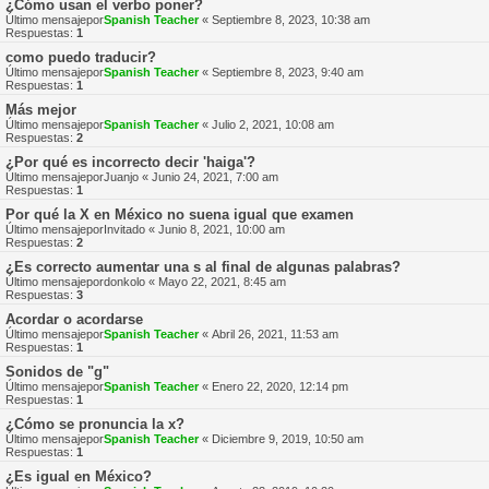
¿Cómo usan el verbo poner?
Último mensajepor
Spanish Teacher
«
Septiembre 8, 2023, 10:38 am
Respuestas:
1
como puedo traducir?
Último mensajepor
Spanish Teacher
«
Septiembre 8, 2023, 9:40 am
Respuestas:
1
Más mejor
Último mensajepor
Spanish Teacher
«
Julio 2, 2021, 10:08 am
Respuestas:
2
¿Por qué es incorrecto decir 'haiga'?
Último mensajepor
Juanjo
«
Junio 24, 2021, 7:00 am
Respuestas:
1
Por qué la X en México no suena igual que examen
Último mensajepor
Invitado
«
Junio 8, 2021, 10:00 am
Respuestas:
2
¿Es correcto aumentar una s al final de algunas palabras?
Último mensajepor
donkolo
«
Mayo 22, 2021, 8:45 am
Respuestas:
3
Acordar o acordarse
Último mensajepor
Spanish Teacher
«
Abril 26, 2021, 11:53 am
Respuestas:
1
Sonidos de "g"
Último mensajepor
Spanish Teacher
«
Enero 22, 2020, 12:14 pm
Respuestas:
1
¿Cómo se pronuncia la x?
Último mensajepor
Spanish Teacher
«
Diciembre 9, 2019, 10:50 am
Respuestas:
1
¿Es igual en México?