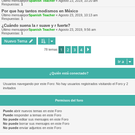
Último mensajepor
Spanish Teacher
«
Agosto 23, 2019, 10:20 am
Respuestas:
1
Por que hay tantos modismos en México
Último mensajepor
Spanish Teacher
«
Agosto 23, 2019, 10:13 am
Respuestas:
1
¿Cuándo suena la r suave y r fuerte?
Último mensajepor
Spanish Teacher
«
Agosto 23, 2019, 9:56 am
Respuestas:
1
Nuevo Tema
1
2
3
4
Siguiente
78 temas
Ir a
¿Quién está conectado?
Usuarios navegando por este Foro: No hay usuarios registrados visitando el Foro y 2
invitados
Permisos del foro
Puede
abrir nuevos temas en este Foro
Puede
responder a temas en este Foro
No puede
editar sus mensajes en este Foro
No puede
borrar sus mensajes en este Foro
No puede
enviar adjuntos en este Foro