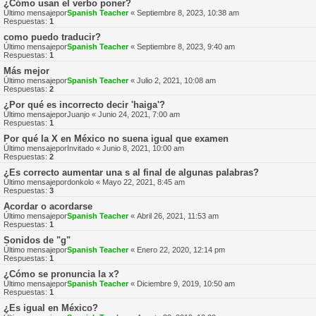
¿Cómo usan el verbo poner?
Último mensajepor
Spanish Teacher
«
Septiembre 8, 2023, 10:38 am
Respuestas:
1
como puedo traducir?
Último mensajepor
Spanish Teacher
«
Septiembre 8, 2023, 9:40 am
Respuestas:
1
Más mejor
Último mensajepor
Spanish Teacher
«
Julio 2, 2021, 10:08 am
Respuestas:
2
¿Por qué es incorrecto decir 'haiga'?
Último mensajepor
Juanjo
«
Junio 24, 2021, 7:00 am
Respuestas:
1
Por qué la X en México no suena igual que examen
Último mensajepor
Invitado
«
Junio 8, 2021, 10:00 am
Respuestas:
2
¿Es correcto aumentar una s al final de algunas palabras?
Último mensajepor
donkolo
«
Mayo 22, 2021, 8:45 am
Respuestas:
3
Acordar o acordarse
Último mensajepor
Spanish Teacher
«
Abril 26, 2021, 11:53 am
Respuestas:
1
Sonidos de "g"
Último mensajepor
Spanish Teacher
«
Enero 22, 2020, 12:14 pm
Respuestas:
1
¿Cómo se pronuncia la x?
Último mensajepor
Spanish Teacher
«
Diciembre 9, 2019, 10:50 am
Respuestas:
1
¿Es igual en México?