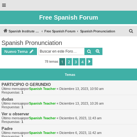
Free Spanish Forum
B
Spanish Institute of Puebla
Free Spanish Forum
Spanish Pronunciation
u
Spanish Pronunciation
s
Buscar
Búsqueda avanzad
Nuevo Tema
c
a
1
2
3
4
Siguiente
78 temas
r
Temas
PARTICIPIO O GERUNDIO
Último mensajepor
Spanish Teacher
«
Diciembre 13, 2023, 10:50 am
Respuestas:
1
dudas
Último mensajepor
Spanish Teacher
«
Diciembre 13, 2023, 10:26 am
Respuestas:
1
Ver u observar
Último mensajepor
Spanish Teacher
«
Diciembre 6, 2023, 11:43 am
Respuestas:
1
Padre
Último mensajepor
Spanish Teacher
«
Diciembre 6, 2023, 11:42 am
Respuestas:
1