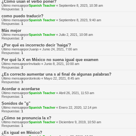
¿Cómo usan el verbo poner?
Último mensajepor
Spanish Teacher
«
Septiembre 8, 2023, 10:38 am
Respuestas:
1
como puedo traducir?
Último mensajepor
Spanish Teacher
«
Septiembre 8, 2023, 9:40 am
Respuestas:
1
Más mejor
Último mensajepor
Spanish Teacher
«
Julio 2, 2021, 10:08 am
Respuestas:
2
¿Por qué es incorrecto decir 'haiga'?
Último mensajepor
Juanjo
«
Junio 24, 2021, 7:00 am
Respuestas:
1
Por qué la X en México no suena igual que examen
Último mensajepor
Invitado
«
Junio 8, 2021, 10:00 am
Respuestas:
2
¿Es correcto aumentar una s al final de algunas palabras?
Último mensajepor
donkolo
«
Mayo 22, 2021, 8:45 am
Respuestas:
3
Acordar o acordarse
Último mensajepor
Spanish Teacher
«
Abril 26, 2021, 11:53 am
Respuestas:
1
Sonidos de "g"
Último mensajepor
Spanish Teacher
«
Enero 22, 2020, 12:14 pm
Respuestas:
1
¿Cómo se pronuncia la x?
Último mensajepor
Spanish Teacher
«
Diciembre 9, 2019, 10:50 am
Respuestas:
1
¿Es igual en México?