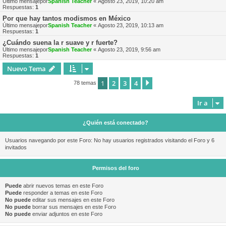
Último mensajepor
Spanish Teacher
«
Agosto 23, 2019, 10:20 am
Respuestas:
1
Por que hay tantos modismos en México
Último mensajepor
Spanish Teacher
«
Agosto 23, 2019, 10:13 am
Respuestas:
1
¿Cuándo suena la r suave y r fuerte?
Último mensajepor
Spanish Teacher
«
Agosto 23, 2019, 9:56 am
Respuestas:
1
Nuevo Tema
1
2
3
4
Siguiente
78 temas
Ir a
¿Quién está conectado?
Usuarios navegando por este Foro: No hay usuarios registrados visitando el Foro y 6
invitados
Permisos del foro
Puede
abrir nuevos temas en este Foro
Puede
responder a temas en este Foro
No puede
editar sus mensajes en este Foro
No puede
borrar sus mensajes en este Foro
No puede
enviar adjuntos en este Foro