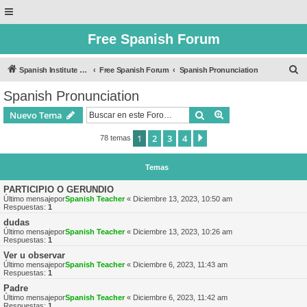
Free Spanish Forum
B
Spanish Institute of Puebla
Free Spanish Forum
Spanish Pronunciation
u
Spanish Pronunciation
s
Buscar
Búsqueda avanzad
Nuevo Tema
c
a
1
2
3
4
Siguiente
78 temas
r
Temas
PARTICIPIO O GERUNDIO
Último mensajepor
Spanish Teacher
«
Diciembre 13, 2023, 10:50 am
Respuestas:
1
dudas
Último mensajepor
Spanish Teacher
«
Diciembre 13, 2023, 10:26 am
Respuestas:
1
Ver u observar
Último mensajepor
Spanish Teacher
«
Diciembre 6, 2023, 11:43 am
Respuestas:
1
Padre
Último mensajepor
Spanish Teacher
«
Diciembre 6, 2023, 11:42 am
Respuestas:
1