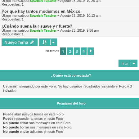
Último mensajepor
Spanish Teacher
«
Agosto 23, 2019, 10:20 am
Respuestas:
1
Por que hay tantos modismos en México
Último mensajepor
Spanish Teacher
«
Agosto 23, 2019, 10:13 am
Respuestas:
1
¿Cuándo suena la r suave y r fuerte?
Último mensajepor
Spanish Teacher
«
Agosto 23, 2019, 9:56 am
Respuestas:
1
Nuevo Tema
1
2
3
4
Siguiente
78 temas
Ir a
¿Quién está conectado?
Usuarios navegando por este Foro: No hay usuarios registrados visitando el Foro y 3
invitados
Permisos del foro
Puede
abrir nuevos temas en este Foro
Puede
responder a temas en este Foro
No puede
editar sus mensajes en este Foro
No puede
borrar sus mensajes en este Foro
No puede
enviar adjuntos en este Foro