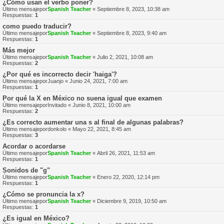
¿Cómo usan el verbo poner?
Último mensajepor
Spanish Teacher
«
Septiembre 8, 2023, 10:38 am
Respuestas:
1
como puedo traducir?
Último mensajepor
Spanish Teacher
«
Septiembre 8, 2023, 9:40 am
Respuestas:
1
Más mejor
Último mensajepor
Spanish Teacher
«
Julio 2, 2021, 10:08 am
Respuestas:
2
¿Por qué es incorrecto decir 'haiga'?
Último mensajepor
Juanjo
«
Junio 24, 2021, 7:00 am
Respuestas:
1
Por qué la X en México no suena igual que examen
Último mensajepor
Invitado
«
Junio 8, 2021, 10:00 am
Respuestas:
2
¿Es correcto aumentar una s al final de algunas palabras?
Último mensajepor
donkolo
«
Mayo 22, 2021, 8:45 am
Respuestas:
3
Acordar o acordarse
Último mensajepor
Spanish Teacher
«
Abril 26, 2021, 11:53 am
Respuestas:
1
Sonidos de "g"
Último mensajepor
Spanish Teacher
«
Enero 22, 2020, 12:14 pm
Respuestas:
1
¿Cómo se pronuncia la x?
Último mensajepor
Spanish Teacher
«
Diciembre 9, 2019, 10:50 am
Respuestas:
1
¿Es igual en México?