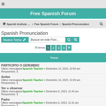
Free Spanish Forum
B
Spanish Institute of Puebla
Free Spanish Forum
Spanish Pronunciation
u
Spanish Pronunciation
s
Buscar
Búsqueda avanzad
Nuevo Tema
c
a
1
2
3
4
Siguiente
78 temas
r
Temas
PARTICIPIO O GERUNDIO
Último mensajepor
Spanish Teacher
«
Diciembre 13, 2023, 10:50 am
Respuestas:
1
dudas
Último mensajepor
Spanish Teacher
«
Diciembre 13, 2023, 10:26 am
Respuestas:
1
Ver u observar
Último mensajepor
Spanish Teacher
«
Diciembre 6, 2023, 11:43 am
Respuestas:
1
Padre
Último mensajepor
Spanish Teacher
«
Diciembre 6, 2023, 11:42 am
Respuestas:
1