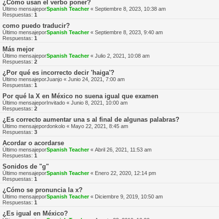
¿Cómo usan el verbo poner?
Último mensajepor
Spanish Teacher
«
Septiembre 8, 2023, 10:38 am
Respuestas:
1
como puedo traducir?
Último mensajepor
Spanish Teacher
«
Septiembre 8, 2023, 9:40 am
Respuestas:
1
Más mejor
Último mensajepor
Spanish Teacher
«
Julio 2, 2021, 10:08 am
Respuestas:
2
¿Por qué es incorrecto decir 'haiga'?
Último mensajepor
Juanjo
«
Junio 24, 2021, 7:00 am
Respuestas:
1
Por qué la X en México no suena igual que examen
Último mensajepor
Invitado
«
Junio 8, 2021, 10:00 am
Respuestas:
2
¿Es correcto aumentar una s al final de algunas palabras?
Último mensajepor
donkolo
«
Mayo 22, 2021, 8:45 am
Respuestas:
3
Acordar o acordarse
Último mensajepor
Spanish Teacher
«
Abril 26, 2021, 11:53 am
Respuestas:
1
Sonidos de "g"
Último mensajepor
Spanish Teacher
«
Enero 22, 2020, 12:14 pm
Respuestas:
1
¿Cómo se pronuncia la x?
Último mensajepor
Spanish Teacher
«
Diciembre 9, 2019, 10:50 am
Respuestas:
1
¿Es igual en México?