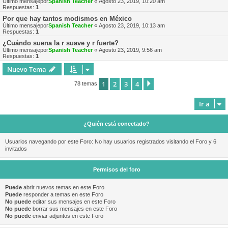
Último mensajepor
Spanish Teacher
«
Agosto 23, 2019, 10:20 am
Respuestas:
1
Por que hay tantos modismos en México
Último mensajepor
Spanish Teacher
«
Agosto 23, 2019, 10:13 am
Respuestas:
1
¿Cuándo suena la r suave y r fuerte?
Último mensajepor
Spanish Teacher
«
Agosto 23, 2019, 9:56 am
Respuestas:
1
Nuevo Tema
1
2
3
4
Siguiente
78 temas
Ir a
¿Quién está conectado?
Usuarios navegando por este Foro: No hay usuarios registrados visitando el Foro y 6
invitados
Permisos del foro
Puede
abrir nuevos temas en este Foro
Puede
responder a temas en este Foro
No puede
editar sus mensajes en este Foro
No puede
borrar sus mensajes en este Foro
No puede
enviar adjuntos en este Foro