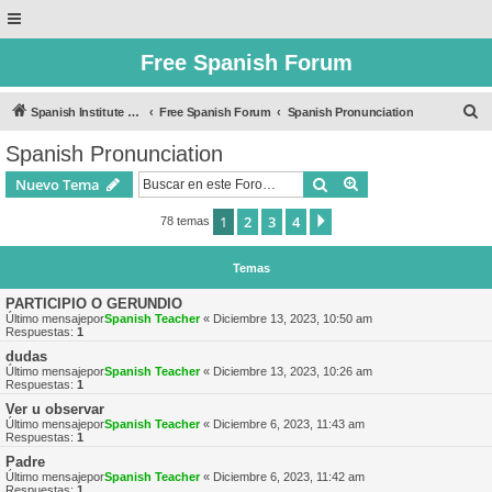
Free Spanish Forum
B
Spanish Institute of Puebla
Free Spanish Forum
Spanish Pronunciation
u
Spanish Pronunciation
s
Buscar
Búsqueda avanzad
Nuevo Tema
c
a
1
2
3
4
Siguiente
78 temas
r
Temas
PARTICIPIO O GERUNDIO
Último mensajepor
Spanish Teacher
«
Diciembre 13, 2023, 10:50 am
Respuestas:
1
dudas
Último mensajepor
Spanish Teacher
«
Diciembre 13, 2023, 10:26 am
Respuestas:
1
Ver u observar
Último mensajepor
Spanish Teacher
«
Diciembre 6, 2023, 11:43 am
Respuestas:
1
Padre
Último mensajepor
Spanish Teacher
«
Diciembre 6, 2023, 11:42 am
Respuestas:
1