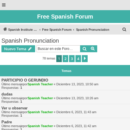
Free Spanish Forum
B
Spanish Institute of Puebla
Free Spanish Forum
Spanish Pronunciation
u
Spanish Pronunciation
s
Buscar
Búsqueda avanzad
Nuevo Tema
c
a
1
2
3
4
Siguiente
78 temas
r
Temas
PARTICIPIO O GERUNDIO
Último mensajepor
Spanish Teacher
«
Diciembre 13, 2023, 10:50 am
Respuestas:
1
dudas
Último mensajepor
Spanish Teacher
«
Diciembre 13, 2023, 10:26 am
Respuestas:
1
Ver u observar
Último mensajepor
Spanish Teacher
«
Diciembre 6, 2023, 11:43 am
Respuestas:
1
Padre
Último mensajepor
Spanish Teacher
«
Diciembre 6, 2023, 11:42 am
Respuestas:
1