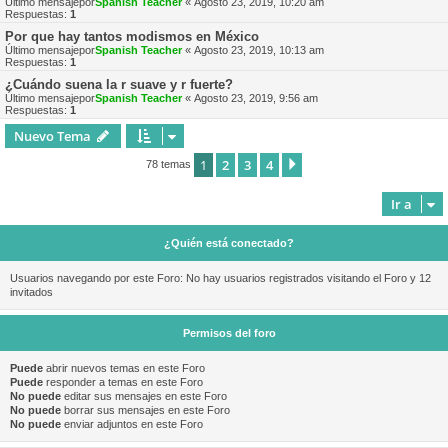
Último mensajepor
Spanish Teacher
«
Agosto 23, 2019, 10:20 am
Respuestas:
1
Por que hay tantos modismos en México
Último mensajepor
Spanish Teacher
«
Agosto 23, 2019, 10:13 am
Respuestas:
1
¿Cuándo suena la r suave y r fuerte?
Último mensajepor
Spanish Teacher
«
Agosto 23, 2019, 9:56 am
Respuestas:
1
Nuevo Tema
1
2
3
4
Siguiente
78 temas
Ir a
¿Quién está conectado?
Usuarios navegando por este Foro: No hay usuarios registrados visitando el Foro y 12
invitados
Permisos del foro
Puede
abrir nuevos temas en este Foro
Puede
responder a temas en este Foro
No puede
editar sus mensajes en este Foro
No puede
borrar sus mensajes en este Foro
No puede
enviar adjuntos en este Foro