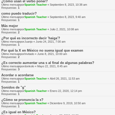
¿Cómo usan el verbo poner?
Último mensajepor
Spanish Teacher
«
Septiembre 8, 2023, 10:38 am
Respuestas:
1
como puedo traducir?
Último mensajepor
Spanish Teacher
«
Septiembre 8, 2023, 9:40 am
Respuestas:
1
Más mejor
Último mensajepor
Spanish Teacher
«
Julio 2, 2021, 10:08 am
Respuestas:
2
¿Por qué es incorrecto decir 'haiga'?
Último mensajepor
Juanjo
«
Junio 24, 2021, 7:00 am
Respuestas:
1
Por qué la X en México no suena igual que examen
Último mensajepor
Invitado
«
Junio 8, 2021, 10:00 am
Respuestas:
2
¿Es correcto aumentar una s al final de algunas palabras?
Último mensajepor
donkolo
«
Mayo 22, 2021, 8:45 am
Respuestas:
3
Acordar o acordarse
Último mensajepor
Spanish Teacher
«
Abril 26, 2021, 11:53 am
Respuestas:
1
Sonidos de "g"
Último mensajepor
Spanish Teacher
«
Enero 22, 2020, 12:14 pm
Respuestas:
1
¿Cómo se pronuncia la x?
Último mensajepor
Spanish Teacher
«
Diciembre 9, 2019, 10:50 am
Respuestas:
1
¿Es igual en México?