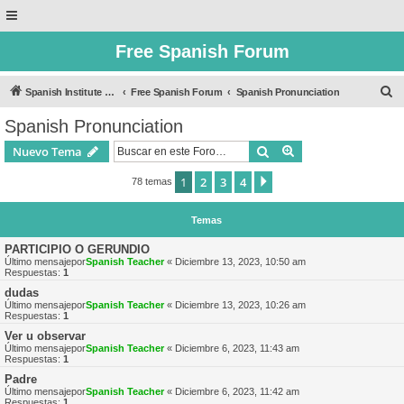
Free Spanish Forum
B
Spanish Institute of Puebla
Free Spanish Forum
Spanish Pronunciation
u
Spanish Pronunciation
s
Buscar
Búsqueda avanzad
Nuevo Tema
c
a
1
2
3
4
Siguiente
78 temas
r
Temas
PARTICIPIO O GERUNDIO
Último mensajepor
Spanish Teacher
«
Diciembre 13, 2023, 10:50 am
Respuestas:
1
dudas
Último mensajepor
Spanish Teacher
«
Diciembre 13, 2023, 10:26 am
Respuestas:
1
Ver u observar
Último mensajepor
Spanish Teacher
«
Diciembre 6, 2023, 11:43 am
Respuestas:
1
Padre
Último mensajepor
Spanish Teacher
«
Diciembre 6, 2023, 11:42 am
Respuestas:
1