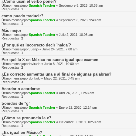
¿Cómo usan el verbo poner?
Último mensajepor
Spanish Teacher
«
Septiembre 8, 2023, 10:38 am
Respuestas:
1
como puedo traducir?
Último mensajepor
Spanish Teacher
«
Septiembre 8, 2023, 9:40 am
Respuestas:
1
Más mejor
Último mensajepor
Spanish Teacher
«
Julio 2, 2021, 10:08 am
Respuestas:
2
¿Por qué es incorrecto decir 'haiga'?
Último mensajepor
Juanjo
«
Junio 24, 2021, 7:00 am
Respuestas:
1
Por qué la X en México no suena igual que examen
Último mensajepor
Invitado
«
Junio 8, 2021, 10:00 am
Respuestas:
2
¿Es correcto aumentar una s al final de algunas palabras?
Último mensajepor
donkolo
«
Mayo 22, 2021, 8:45 am
Respuestas:
3
Acordar o acordarse
Último mensajepor
Spanish Teacher
«
Abril 26, 2021, 11:53 am
Respuestas:
1
Sonidos de "g"
Último mensajepor
Spanish Teacher
«
Enero 22, 2020, 12:14 pm
Respuestas:
1
¿Cómo se pronuncia la x?
Último mensajepor
Spanish Teacher
«
Diciembre 9, 2019, 10:50 am
Respuestas:
1
¿Es igual en México?