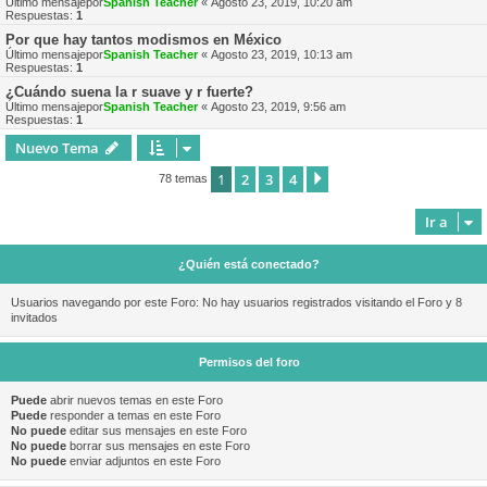
Último mensajepor
Spanish Teacher
«
Agosto 23, 2019, 10:20 am
Respuestas:
1
Por que hay tantos modismos en México
Último mensajepor
Spanish Teacher
«
Agosto 23, 2019, 10:13 am
Respuestas:
1
¿Cuándo suena la r suave y r fuerte?
Último mensajepor
Spanish Teacher
«
Agosto 23, 2019, 9:56 am
Respuestas:
1
Nuevo Tema
1
2
3
4
Siguiente
78 temas
Ir a
¿Quién está conectado?
Usuarios navegando por este Foro: No hay usuarios registrados visitando el Foro y 8
invitados
Permisos del foro
Puede
abrir nuevos temas en este Foro
Puede
responder a temas en este Foro
No puede
editar sus mensajes en este Foro
No puede
borrar sus mensajes en este Foro
No puede
enviar adjuntos en este Foro