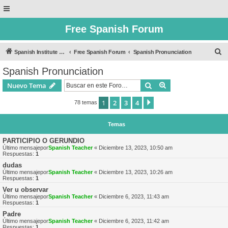
Free Spanish Forum
B
Spanish Institute of Puebla
Free Spanish Forum
Spanish Pronunciation
u
Spanish Pronunciation
s
Buscar
Búsqueda avanzad
Nuevo Tema
c
a
1
2
3
4
Siguiente
78 temas
r
Temas
PARTICIPIO O GERUNDIO
Último mensajepor
Spanish Teacher
«
Diciembre 13, 2023, 10:50 am
Respuestas:
1
dudas
Último mensajepor
Spanish Teacher
«
Diciembre 13, 2023, 10:26 am
Respuestas:
1
Ver u observar
Último mensajepor
Spanish Teacher
«
Diciembre 6, 2023, 11:43 am
Respuestas:
1
Padre
Último mensajepor
Spanish Teacher
«
Diciembre 6, 2023, 11:42 am
Respuestas:
1