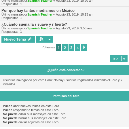
Último mensajepor
Spanish Teacher
«
Agosto 23, 2019, 10:20 am
Respuestas:
1
Por que hay tantos modismos en México
Último mensajepor
Spanish Teacher
«
Agosto 23, 2019, 10:13 am
Respuestas:
1
¿Cuándo suena la r suave y r fuerte?
Último mensajepor
Spanish Teacher
«
Agosto 23, 2019, 9:56 am
Respuestas:
1
Nuevo Tema
1
2
3
4
Siguiente
78 temas
Ir a
¿Quién está conectado?
Usuarios navegando por este Foro: No hay usuarios registrados visitando el Foro y 7
invitados
Permisos del foro
Puede
abrir nuevos temas en este Foro
Puede
responder a temas en este Foro
No puede
editar sus mensajes en este Foro
No puede
borrar sus mensajes en este Foro
No puede
enviar adjuntos en este Foro