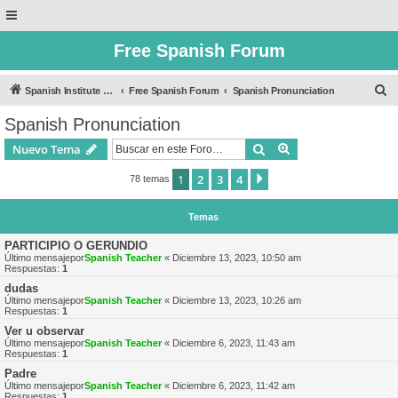
Free Spanish Forum
B
Spanish Institute of Puebla
Free Spanish Forum
Spanish Pronunciation
u
Spanish Pronunciation
s
Buscar
Búsqueda avanzad
Nuevo Tema
c
a
1
2
3
4
Siguiente
78 temas
r
Temas
PARTICIPIO O GERUNDIO
Último mensajepor
Spanish Teacher
«
Diciembre 13, 2023, 10:50 am
Respuestas:
1
dudas
Último mensajepor
Spanish Teacher
«
Diciembre 13, 2023, 10:26 am
Respuestas:
1
Ver u observar
Último mensajepor
Spanish Teacher
«
Diciembre 6, 2023, 11:43 am
Respuestas:
1
Padre
Último mensajepor
Spanish Teacher
«
Diciembre 6, 2023, 11:42 am
Respuestas:
1