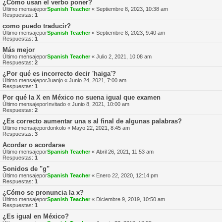
¿Cómo usan el verbo poner?
Último mensajepor
Spanish Teacher
«
Septiembre 8, 2023, 10:38 am
Respuestas:
1
como puedo traducir?
Último mensajepor
Spanish Teacher
«
Septiembre 8, 2023, 9:40 am
Respuestas:
1
Más mejor
Último mensajepor
Spanish Teacher
«
Julio 2, 2021, 10:08 am
Respuestas:
2
¿Por qué es incorrecto decir 'haiga'?
Último mensajepor
Juanjo
«
Junio 24, 2021, 7:00 am
Respuestas:
1
Por qué la X en México no suena igual que examen
Último mensajepor
Invitado
«
Junio 8, 2021, 10:00 am
Respuestas:
2
¿Es correcto aumentar una s al final de algunas palabras?
Último mensajepor
donkolo
«
Mayo 22, 2021, 8:45 am
Respuestas:
3
Acordar o acordarse
Último mensajepor
Spanish Teacher
«
Abril 26, 2021, 11:53 am
Respuestas:
1
Sonidos de "g"
Último mensajepor
Spanish Teacher
«
Enero 22, 2020, 12:14 pm
Respuestas:
1
¿Cómo se pronuncia la x?
Último mensajepor
Spanish Teacher
«
Diciembre 9, 2019, 10:50 am
Respuestas:
1
¿Es igual en México?