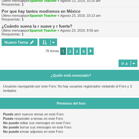
Último mensajepor
Spanish Teacher
«
Agosto 23, 2019, 10:20 am
Respuestas:
1
Por que hay tantos modismos en México
Último mensajepor
Spanish Teacher
«
Agosto 23, 2019, 10:13 am
Respuestas:
1
¿Cuándo suena la r suave y r fuerte?
Último mensajepor
Spanish Teacher
«
Agosto 23, 2019, 9:56 am
Respuestas:
1
Nuevo Tema
1
2
3
4
Siguiente
78 temas
Ir a
¿Quién está conectado?
Usuarios navegando por este Foro: No hay usuarios registrados visitando el Foro y 3
invitados
Permisos del foro
Puede
abrir nuevos temas en este Foro
Puede
responder a temas en este Foro
No puede
editar sus mensajes en este Foro
No puede
borrar sus mensajes en este Foro
No puede
enviar adjuntos en este Foro