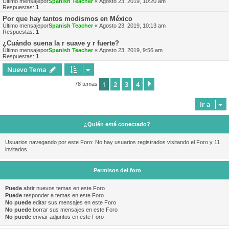
Último mensajepor
Spanish Teacher
«
Agosto 23, 2019, 10:20 am
Respuestas:
1
Por que hay tantos modismos en México
Último mensajepor
Spanish Teacher
«
Agosto 23, 2019, 10:13 am
Respuestas:
1
¿Cuándo suena la r suave y r fuerte?
Último mensajepor
Spanish Teacher
«
Agosto 23, 2019, 9:56 am
Respuestas:
1
Nuevo Tema
1
2
3
4
Siguiente
78 temas
Ir a
¿Quién está conectado?
Usuarios navegando por este Foro: No hay usuarios registrados visitando el Foro y 11
invitados
Permisos del foro
Puede
abrir nuevos temas en este Foro
Puede
responder a temas en este Foro
No puede
editar sus mensajes en este Foro
No puede
borrar sus mensajes en este Foro
No puede
enviar adjuntos en este Foro