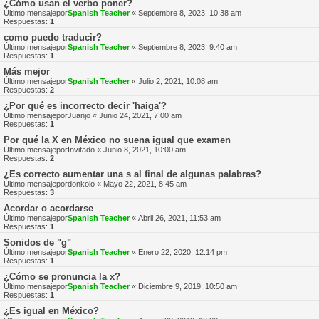
¿Cómo usan el verbo poner?
Último mensajepor
Spanish Teacher
«
Septiembre 8, 2023, 10:38 am
Respuestas:
1
como puedo traducir?
Último mensajepor
Spanish Teacher
«
Septiembre 8, 2023, 9:40 am
Respuestas:
1
Más mejor
Último mensajepor
Spanish Teacher
«
Julio 2, 2021, 10:08 am
Respuestas:
2
¿Por qué es incorrecto decir 'haiga'?
Último mensajepor
Juanjo
«
Junio 24, 2021, 7:00 am
Respuestas:
1
Por qué la X en México no suena igual que examen
Último mensajepor
Invitado
«
Junio 8, 2021, 10:00 am
Respuestas:
2
¿Es correcto aumentar una s al final de algunas palabras?
Último mensajepor
donkolo
«
Mayo 22, 2021, 8:45 am
Respuestas:
3
Acordar o acordarse
Último mensajepor
Spanish Teacher
«
Abril 26, 2021, 11:53 am
Respuestas:
1
Sonidos de "g"
Último mensajepor
Spanish Teacher
«
Enero 22, 2020, 12:14 pm
Respuestas:
1
¿Cómo se pronuncia la x?
Último mensajepor
Spanish Teacher
«
Diciembre 9, 2019, 10:50 am
Respuestas:
1
¿Es igual en México?