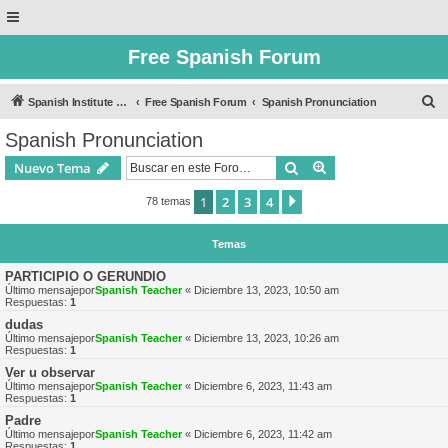
Free Spanish Forum
B
Spanish Institute of Puebla
Free Spanish Forum
Spanish Pronunciation
u
Spanish Pronunciation
s
Buscar
Búsqueda avanzad
Nuevo Tema
c
a
1
2
3
4
Siguiente
78 temas
r
Temas
PARTICIPIO O GERUNDIO
Último mensajepor
Spanish Teacher
«
Diciembre 13, 2023, 10:50 am
Respuestas:
1
dudas
Último mensajepor
Spanish Teacher
«
Diciembre 13, 2023, 10:26 am
Respuestas:
1
Ver u observar
Último mensajepor
Spanish Teacher
«
Diciembre 6, 2023, 11:43 am
Respuestas:
1
Padre
Último mensajepor
Spanish Teacher
«
Diciembre 6, 2023, 11:42 am
Respuestas:
1