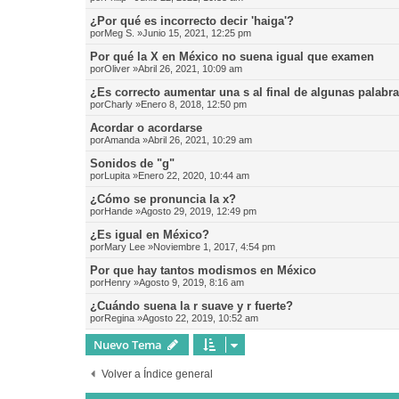
¿Por qué es incorrecto decir 'haiga'?
por
Meg S.
»Junio 15, 2021, 12:25 pm
Por qué la X en México no suena igual que examen
por
Oliver
»Abril 26, 2021, 10:09 am
¿Es correcto aumentar una s al final de algunas palabr
por
Charly
»Enero 8, 2018, 12:50 pm
Acordar o acordarse
por
Amanda
»Abril 26, 2021, 10:29 am
Sonidos de "g"
por
Lupita
»Enero 22, 2020, 10:44 am
¿Cómo se pronuncia la x?
por
Hande
»Agosto 29, 2019, 12:49 pm
¿Es igual en México?
por
Mary Lee
»Noviembre 1, 2017, 4:54 pm
Por que hay tantos modismos en México
por
Henry
»Agosto 9, 2019, 8:16 am
¿Cuándo suena la r suave y r fuerte?
por
Regina
»Agosto 22, 2019, 10:52 am
Nuevo Tema
Volver a Índice general