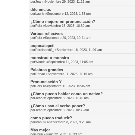
por
Jean
»Noviembre 29, 2023, 11:13 am
diferencias
por
Laurie
»Septiembre 12, 2023, 1:53 pm
¿Cómo mejoro mi pronunciación?
por
Felix
»Noviembre 16, 2023, 10:39 am
Verbos reflexivos
por
Felix
»Septiembre 20, 2023, 10:41 am
popocatepetl
por
FerdinandS_
»Septiembre 18, 2023, 11:07 am
monstruo o monstro
por
Woods
»Septiembre 11, 2023, 11:05 am
Palabras grandes
por
Renae
»Septiembre 11, 2023, 11:16 am
Pronunciación Y
por
Felix
»Septiembre 11, 2023, 10:36 am
¿Cómo puedo hablar como un nativo?
por
Jean
»Septiembre 8, 2023, 11:46 am
¿Cómo usan el verbo poner?
por
Jean
»Septiembre 8, 2023, 10:36 am
como puedo traducir?
por
IvanGu
»Septiembre 8, 2023, 9:29 am
Más mejor
por
Philip
»Junio 22, 2021, 10:33 am