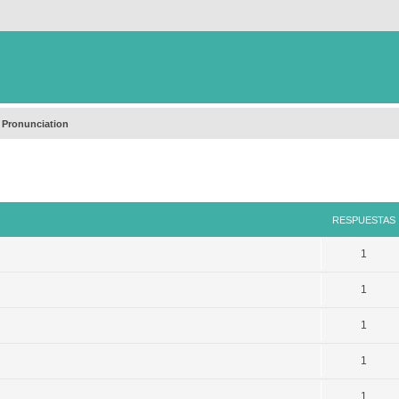
 Pronunciation
queda avanzada
RESPUESTAS
1
1
1
1
1