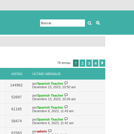
Buscar
Búsqueda avanza
1
2
3
4
Siguiente
78 temas
VISTAS
ÚLTIMO MENSAJE
V
por
Spanish Teacher
144962
e
Diciembre 13, 2023, 10:50 am
r
ú
V
por
Spanish Teacher
52697
l
e
Diciembre 13, 2023, 10:26 am
t
r
i
ú
V
por
Spanish Teacher
m
61185
l
e
Diciembre 6, 2023, 11:43 am
o
t
r
m
i
ú
e
V
por
Spanish Teacher
m
58474
l
n
e
Diciembre 6, 2023, 11:42 am
o
t
s
r
m
i
a
ú
V
e
por
admin
m
62583
j
l