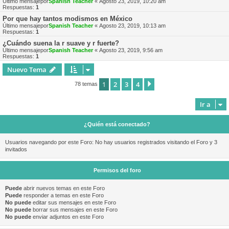
Último mensajepor
Spanish Teacher
«
Agosto 23, 2019, 10:20 am
Respuestas:
1
Por que hay tantos modismos en México
Último mensajepor
Spanish Teacher
«
Agosto 23, 2019, 10:13 am
Respuestas:
1
¿Cuándo suena la r suave y r fuerte?
Último mensajepor
Spanish Teacher
«
Agosto 23, 2019, 9:56 am
Respuestas:
1
Nuevo Tema
1
2
3
4
Siguiente
78 temas
Ir a
¿Quién está conectado?
Usuarios navegando por este Foro: No hay usuarios registrados visitando el Foro y 3
invitados
Permisos del foro
Puede
abrir nuevos temas en este Foro
Puede
responder a temas en este Foro
No puede
editar sus mensajes en este Foro
No puede
borrar sus mensajes en este Foro
No puede
enviar adjuntos en este Foro