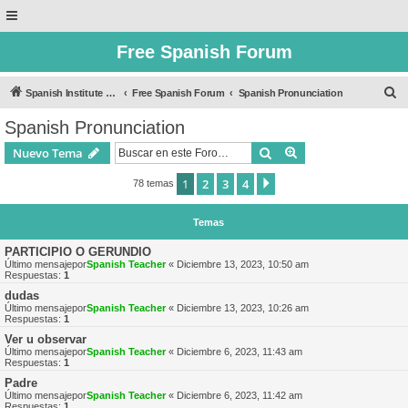
Free Spanish Forum
B
Spanish Institute of Puebla
Free Spanish Forum
Spanish Pronunciation
u
Spanish Pronunciation
s
Buscar
Búsqueda avanzad
Nuevo Tema
c
a
1
2
3
4
Siguiente
78 temas
r
Temas
PARTICIPIO O GERUNDIO
Último mensajepor
Spanish Teacher
«
Diciembre 13, 2023, 10:50 am
Respuestas:
1
dudas
Último mensajepor
Spanish Teacher
«
Diciembre 13, 2023, 10:26 am
Respuestas:
1
Ver u observar
Último mensajepor
Spanish Teacher
«
Diciembre 6, 2023, 11:43 am
Respuestas:
1
Padre
Último mensajepor
Spanish Teacher
«
Diciembre 6, 2023, 11:42 am
Respuestas:
1