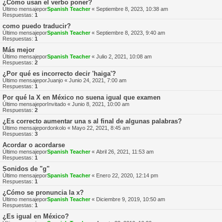
¿Cómo usan el verbo poner?
Último mensajepor
Spanish Teacher
«
Septiembre 8, 2023, 10:38 am
Respuestas:
1
como puedo traducir?
Último mensajepor
Spanish Teacher
«
Septiembre 8, 2023, 9:40 am
Respuestas:
1
Más mejor
Último mensajepor
Spanish Teacher
«
Julio 2, 2021, 10:08 am
Respuestas:
2
¿Por qué es incorrecto decir 'haiga'?
Último mensajepor
Juanjo
«
Junio 24, 2021, 7:00 am
Respuestas:
1
Por qué la X en México no suena igual que examen
Último mensajepor
Invitado
«
Junio 8, 2021, 10:00 am
Respuestas:
2
¿Es correcto aumentar una s al final de algunas palabras?
Último mensajepor
donkolo
«
Mayo 22, 2021, 8:45 am
Respuestas:
3
Acordar o acordarse
Último mensajepor
Spanish Teacher
«
Abril 26, 2021, 11:53 am
Respuestas:
1
Sonidos de "g"
Último mensajepor
Spanish Teacher
«
Enero 22, 2020, 12:14 pm
Respuestas:
1
¿Cómo se pronuncia la x?
Último mensajepor
Spanish Teacher
«
Diciembre 9, 2019, 10:50 am
Respuestas:
1
¿Es igual en México?