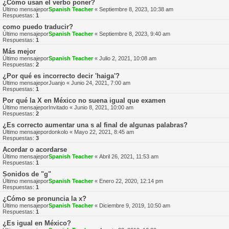
¿Cómo usan el verbo poner?
Último mensajepor
Spanish Teacher
«
Septiembre 8, 2023, 10:38 am
Respuestas:
1
como puedo traducir?
Último mensajepor
Spanish Teacher
«
Septiembre 8, 2023, 9:40 am
Respuestas:
1
Más mejor
Último mensajepor
Spanish Teacher
«
Julio 2, 2021, 10:08 am
Respuestas:
2
¿Por qué es incorrecto decir 'haiga'?
Último mensajepor
Juanjo
«
Junio 24, 2021, 7:00 am
Respuestas:
1
Por qué la X en México no suena igual que examen
Último mensajepor
Invitado
«
Junio 8, 2021, 10:00 am
Respuestas:
2
¿Es correcto aumentar una s al final de algunas palabras?
Último mensajepor
donkolo
«
Mayo 22, 2021, 8:45 am
Respuestas:
3
Acordar o acordarse
Último mensajepor
Spanish Teacher
«
Abril 26, 2021, 11:53 am
Respuestas:
1
Sonidos de "g"
Último mensajepor
Spanish Teacher
«
Enero 22, 2020, 12:14 pm
Respuestas:
1
¿Cómo se pronuncia la x?
Último mensajepor
Spanish Teacher
«
Diciembre 9, 2019, 10:50 am
Respuestas:
1
¿Es igual en México?