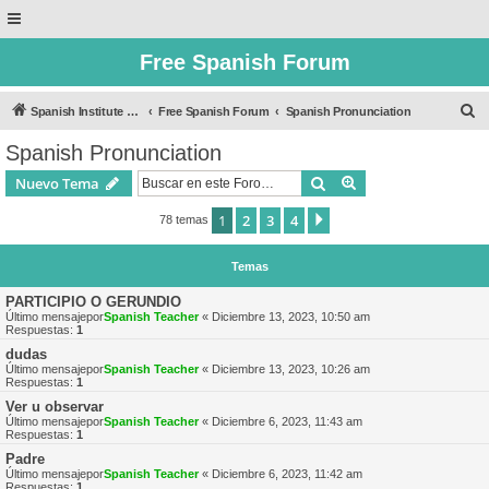
Free Spanish Forum
B
Spanish Institute of Puebla
Free Spanish Forum
Spanish Pronunciation
u
Spanish Pronunciation
s
Buscar
Búsqueda avanzad
Nuevo Tema
c
a
1
2
3
4
Siguiente
78 temas
r
Temas
PARTICIPIO O GERUNDIO
Último mensajepor
Spanish Teacher
«
Diciembre 13, 2023, 10:50 am
Respuestas:
1
dudas
Último mensajepor
Spanish Teacher
«
Diciembre 13, 2023, 10:26 am
Respuestas:
1
Ver u observar
Último mensajepor
Spanish Teacher
«
Diciembre 6, 2023, 11:43 am
Respuestas:
1
Padre
Último mensajepor
Spanish Teacher
«
Diciembre 6, 2023, 11:42 am
Respuestas:
1