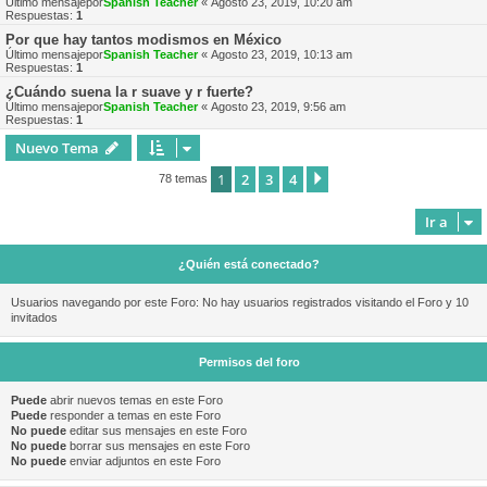
Último mensajepor
Spanish Teacher
«
Agosto 23, 2019, 10:20 am
Respuestas:
1
Por que hay tantos modismos en México
Último mensajepor
Spanish Teacher
«
Agosto 23, 2019, 10:13 am
Respuestas:
1
¿Cuándo suena la r suave y r fuerte?
Último mensajepor
Spanish Teacher
«
Agosto 23, 2019, 9:56 am
Respuestas:
1
Nuevo Tema
1
2
3
4
Siguiente
78 temas
Ir a
¿Quién está conectado?
Usuarios navegando por este Foro: No hay usuarios registrados visitando el Foro y 10
invitados
Permisos del foro
Puede
abrir nuevos temas en este Foro
Puede
responder a temas en este Foro
No puede
editar sus mensajes en este Foro
No puede
borrar sus mensajes en este Foro
No puede
enviar adjuntos en este Foro