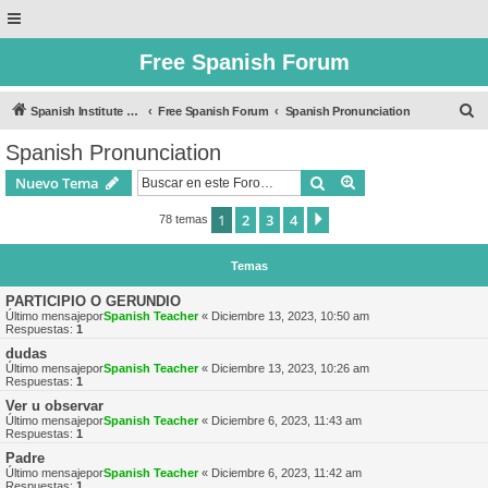
Free Spanish Forum
B
Spanish Institute of Puebla
Free Spanish Forum
Spanish Pronunciation
u
Spanish Pronunciation
s
Buscar
Búsqueda avanzad
Nuevo Tema
c
a
1
2
3
4
Siguiente
78 temas
r
Temas
PARTICIPIO O GERUNDIO
Último mensajepor
Spanish Teacher
«
Diciembre 13, 2023, 10:50 am
Respuestas:
1
dudas
Último mensajepor
Spanish Teacher
«
Diciembre 13, 2023, 10:26 am
Respuestas:
1
Ver u observar
Último mensajepor
Spanish Teacher
«
Diciembre 6, 2023, 11:43 am
Respuestas:
1
Padre
Último mensajepor
Spanish Teacher
«
Diciembre 6, 2023, 11:42 am
Respuestas:
1