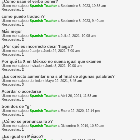
¿Cómo usan el verbo poner?
Último mensajepor
Spanish Teacher
«
Septiembre 8, 2023, 10:38 am
Respuestas:
1
como puedo traducir?
Último mensajepor
Spanish Teacher
«
Septiembre 8, 2023, 9:40 am
Respuestas:
1
Más mejor
Último mensajepor
Spanish Teacher
«
Julio 2, 2021, 10:08 am
Respuestas:
2
¿Por qué es incorrecto decir 'haiga'?
Último mensajepor
Juanjo
«
Junio 24, 2021, 7:00 am
Respuestas:
1
Por qué la X en México no suena igual que examen
Último mensajepor
Invitado
«
Junio 8, 2021, 10:00 am
Respuestas:
2
¿Es correcto aumentar una s al final de algunas palabras?
Último mensajepor
donkolo
«
Mayo 22, 2021, 8:45 am
Respuestas:
3
Acordar o acordarse
Último mensajepor
Spanish Teacher
«
Abril 26, 2021, 11:53 am
Respuestas:
1
Sonidos de "g"
Último mensajepor
Spanish Teacher
«
Enero 22, 2020, 12:14 pm
Respuestas:
1
¿Cómo se pronuncia la x?
Último mensajepor
Spanish Teacher
«
Diciembre 9, 2019, 10:50 am
Respuestas:
1
¿Es igual en México?