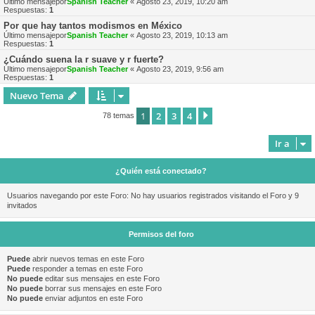
Último mensajepor
Spanish Teacher
«
Agosto 23, 2019, 10:20 am
Respuestas:
1
Por que hay tantos modismos en México
Último mensajepor
Spanish Teacher
«
Agosto 23, 2019, 10:13 am
Respuestas:
1
¿Cuándo suena la r suave y r fuerte?
Último mensajepor
Spanish Teacher
«
Agosto 23, 2019, 9:56 am
Respuestas:
1
Nuevo Tema
1
2
3
4
Siguiente
78 temas
Ir a
¿Quién está conectado?
Usuarios navegando por este Foro: No hay usuarios registrados visitando el Foro y 9
invitados
Permisos del foro
Puede
abrir nuevos temas en este Foro
Puede
responder a temas en este Foro
No puede
editar sus mensajes en este Foro
No puede
borrar sus mensajes en este Foro
No puede
enviar adjuntos en este Foro