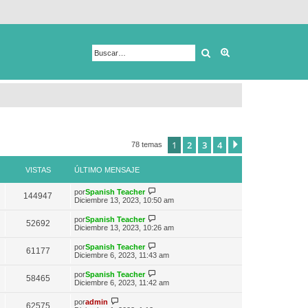
Buscar
Búsqueda avanza
1
2
3
4
Siguiente
78 temas
VISTAS
ÚLTIMO MENSAJE
V
por
Spanish Teacher
144947
e
Diciembre 13, 2023, 10:50 am
r
ú
V
por
Spanish Teacher
52692
l
e
Diciembre 13, 2023, 10:26 am
t
r
i
ú
V
por
Spanish Teacher
m
61177
l
e
Diciembre 6, 2023, 11:43 am
o
t
r
m
i
ú
e
V
por
Spanish Teacher
m
58465
l
n
e
Diciembre 6, 2023, 11:42 am
o
t
s
r
m
i
a
ú
V
e
por
admin
m
62575
j
l