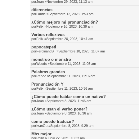
por
Jean
»Noviembre 29, 2023, 11:13 am
diferencias
por
Laurie
»Septiembre 12, 2023, 1:53 pm
¿Cómo mejoro mi pronunciación?
por
Felix
»Noviembre 16, 2023, 10:39 am
Verbos reflexivos
por
Felix
»Septiembre 20, 2023, 10:41 am
popocatepetl
por
FerdinandS_
»Septiembre 18, 2023, 11:07 am
monstruo o monstro
por
Woods
»Septiembre 11, 2023, 11:05 am
Palabras grandes
por
Renae
»Septiembre 11, 2023, 11:16 am
Pronunciación Y
por
Felix
»Septiembre 11, 2023, 10:36 am
¿Cómo puedo hablar como un nativo?
por
Jean
»Septiembre 8, 2023, 11:46 am
¿Cómo usan el verbo poner?
por
Jean
»Septiembre 8, 2023, 10:36 am
como puedo traducir?
por
IvanGu
»Septiembre 8, 2023, 9:29 am
Más mejor
por
Philip
»Junio 22, 2021, 10:33 am