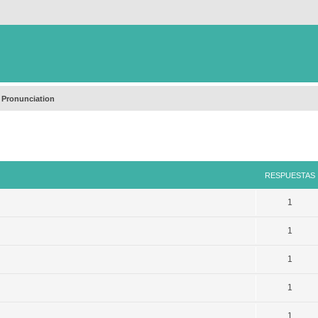
 Pronunciation
queda avanzada
RESPUESTAS
1
1
1
1
1