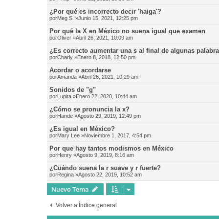
¿Por qué es incorrecto decir 'haiga'?
por
Meg S.
»Junio 15, 2021, 12:25 pm
Por qué la X en México no suena igual que examen
por
Oliver
»Abril 26, 2021, 10:09 am
¿Es correcto aumentar una s al final de algunas palabr
por
Charly
»Enero 8, 2018, 12:50 pm
Acordar o acordarse
por
Amanda
»Abril 26, 2021, 10:29 am
Sonidos de "g"
por
Lupita
»Enero 22, 2020, 10:44 am
¿Cómo se pronuncia la x?
por
Hande
»Agosto 29, 2019, 12:49 pm
¿Es igual en México?
por
Mary Lee
»Noviembre 1, 2017, 4:54 pm
Por que hay tantos modismos en México
por
Henry
»Agosto 9, 2019, 8:16 am
¿Cuándo suena la r suave y r fuerte?
por
Regina
»Agosto 22, 2019, 10:52 am
Nuevo Tema
Volver a Índice general