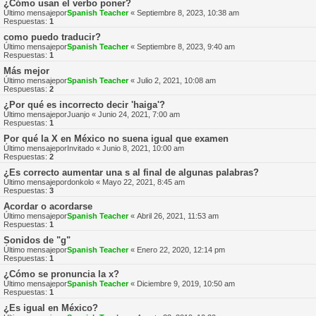
¿Cómo usan el verbo poner?
Último mensajepor
Spanish Teacher
«
Septiembre 8, 2023, 10:38 am
Respuestas:
1
como puedo traducir?
Último mensajepor
Spanish Teacher
«
Septiembre 8, 2023, 9:40 am
Respuestas:
1
Más mejor
Último mensajepor
Spanish Teacher
«
Julio 2, 2021, 10:08 am
Respuestas:
2
¿Por qué es incorrecto decir 'haiga'?
Último mensajepor
Juanjo
«
Junio 24, 2021, 7:00 am
Respuestas:
1
Por qué la X en México no suena igual que examen
Último mensajepor
Invitado
«
Junio 8, 2021, 10:00 am
Respuestas:
2
¿Es correcto aumentar una s al final de algunas palabras?
Último mensajepor
donkolo
«
Mayo 22, 2021, 8:45 am
Respuestas:
3
Acordar o acordarse
Último mensajepor
Spanish Teacher
«
Abril 26, 2021, 11:53 am
Respuestas:
1
Sonidos de "g"
Último mensajepor
Spanish Teacher
«
Enero 22, 2020, 12:14 pm
Respuestas:
1
¿Cómo se pronuncia la x?
Último mensajepor
Spanish Teacher
«
Diciembre 9, 2019, 10:50 am
Respuestas:
1
¿Es igual en México?