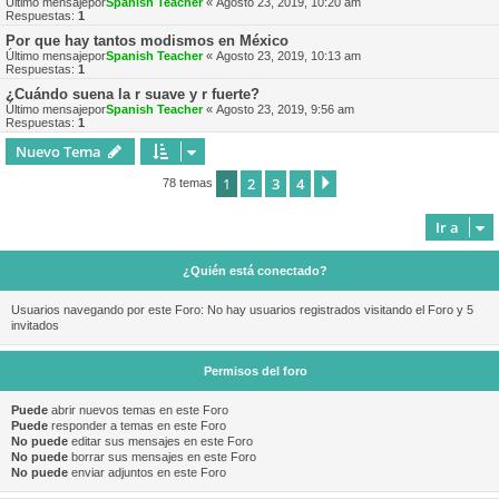
Último mensajepor
Spanish Teacher
«
Agosto 23, 2019, 10:20 am
Respuestas:
1
Por que hay tantos modismos en México
Último mensajepor
Spanish Teacher
«
Agosto 23, 2019, 10:13 am
Respuestas:
1
¿Cuándo suena la r suave y r fuerte?
Último mensajepor
Spanish Teacher
«
Agosto 23, 2019, 9:56 am
Respuestas:
1
Nuevo Tema
1
2
3
4
Siguiente
78 temas
Ir a
¿Quién está conectado?
Usuarios navegando por este Foro: No hay usuarios registrados visitando el Foro y 5
invitados
Permisos del foro
Puede
abrir nuevos temas en este Foro
Puede
responder a temas en este Foro
No puede
editar sus mensajes en este Foro
No puede
borrar sus mensajes en este Foro
No puede
enviar adjuntos en este Foro