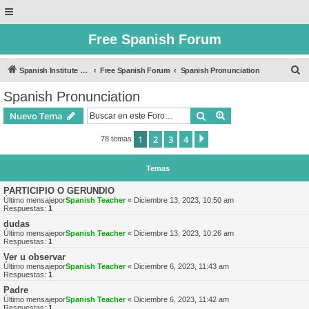
Free Spanish Forum
B
Spanish Institute of Puebla
Free Spanish Forum
Spanish Pronunciation
u
Spanish Pronunciation
s
Buscar
Búsqueda avanzad
Nuevo Tema
c
a
1
2
3
4
Siguiente
78 temas
r
Temas
PARTICIPIO O GERUNDIO
Último mensajepor
Spanish Teacher
«
Diciembre 13, 2023, 10:50 am
Respuestas:
1
dudas
Último mensajepor
Spanish Teacher
«
Diciembre 13, 2023, 10:26 am
Respuestas:
1
Ver u observar
Último mensajepor
Spanish Teacher
«
Diciembre 6, 2023, 11:43 am
Respuestas:
1
Padre
Último mensajepor
Spanish Teacher
«
Diciembre 6, 2023, 11:42 am
Respuestas:
1