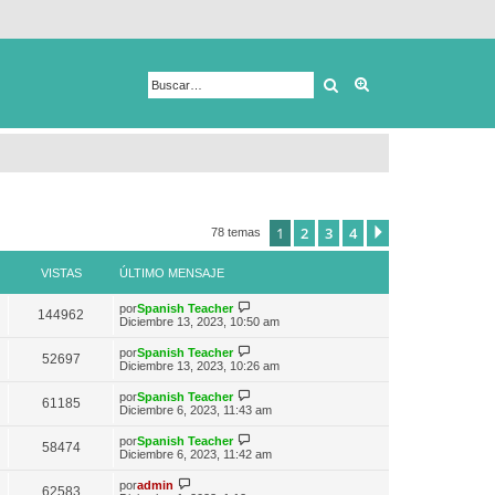
Buscar
Búsqueda avanza
1
2
3
4
Siguiente
78 temas
VISTAS
ÚLTIMO MENSAJE
V
por
Spanish Teacher
144962
e
Diciembre 13, 2023, 10:50 am
r
ú
V
por
Spanish Teacher
52697
l
e
Diciembre 13, 2023, 10:26 am
t
r
i
ú
V
por
Spanish Teacher
m
61185
l
e
Diciembre 6, 2023, 11:43 am
o
t
r
m
i
ú
e
V
por
Spanish Teacher
m
58474
l
n
e
Diciembre 6, 2023, 11:42 am
o
t
s
r
m
i
a
ú
V
e
por
admin
m
62583
j
l