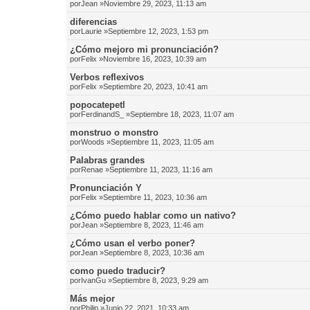
por
Jean
»Noviembre 29, 2023, 11:13 am
diferencias
por
Laurie
»Septiembre 12, 2023, 1:53 pm
¿Cómo mejoro mi pronunciación?
por
Felix
»Noviembre 16, 2023, 10:39 am
Verbos reflexivos
por
Felix
»Septiembre 20, 2023, 10:41 am
popocatepetl
por
FerdinandS_
»Septiembre 18, 2023, 11:07 am
monstruo o monstro
por
Woods
»Septiembre 11, 2023, 11:05 am
Palabras grandes
por
Renae
»Septiembre 11, 2023, 11:16 am
Pronunciación Y
por
Felix
»Septiembre 11, 2023, 10:36 am
¿Cómo puedo hablar como un nativo?
por
Jean
»Septiembre 8, 2023, 11:46 am
¿Cómo usan el verbo poner?
por
Jean
»Septiembre 8, 2023, 10:36 am
como puedo traducir?
por
IvanGu
»Septiembre 8, 2023, 9:29 am
Más mejor
por
Philip
»Junio 22, 2021, 10:33 am