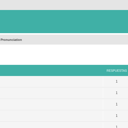
 Pronunciation
queda avanzada
RESPUESTAS
1
1
1
1
1