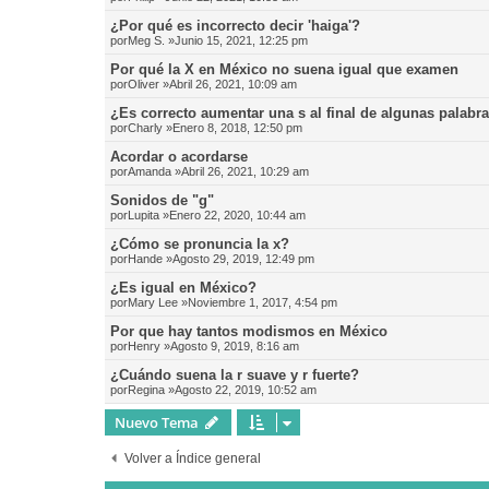
¿Por qué es incorrecto decir 'haiga'?
por
Meg S.
»Junio 15, 2021, 12:25 pm
Por qué la X en México no suena igual que examen
por
Oliver
»Abril 26, 2021, 10:09 am
¿Es correcto aumentar una s al final de algunas palabr
por
Charly
»Enero 8, 2018, 12:50 pm
Acordar o acordarse
por
Amanda
»Abril 26, 2021, 10:29 am
Sonidos de "g"
por
Lupita
»Enero 22, 2020, 10:44 am
¿Cómo se pronuncia la x?
por
Hande
»Agosto 29, 2019, 12:49 pm
¿Es igual en México?
por
Mary Lee
»Noviembre 1, 2017, 4:54 pm
Por que hay tantos modismos en México
por
Henry
»Agosto 9, 2019, 8:16 am
¿Cuándo suena la r suave y r fuerte?
por
Regina
»Agosto 22, 2019, 10:52 am
Nuevo Tema
Volver a Índice general