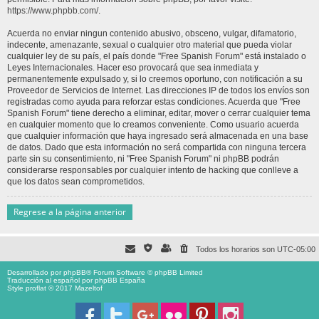
https://www.phpbb.com/
.
Acuerda no enviar ningun contenido abusivo, obsceno, vulgar, difamatorio,
indecente, amenazante, sexual o cualquier otro material que pueda violar
cualquier ley de su país, el país donde "Free Spanish Forum" está instalado o
Leyes Internacionales. Hacer eso provocará que sea inmediata y
permanentemente expulsado y, si lo creemos oportuno, con notificación a su
Proveedor de Servicios de Internet. Las direcciones IP de todos los envíos son
registradas como ayuda para reforzar estas condiciones. Acuerda que "Free
Spanish Forum" tiene derecho a eliminar, editar, mover o cerrar cualquier tema
en cualquier momento que lo creamos conveniente. Como usuario acuerda
que cualquier información que haya ingresado será almacenada en una base
de datos. Dado que esta información no será compartida con ninguna tercera
parte sin su consentimiento, ni "Free Spanish Forum" ni phpBB podrán
considerarse responsables por cualquier intento de hacking que conlleve a
que los datos sean comprometidos.
Regrese a la página anterior
Todos los horarios son
UTC-05:00
Desarrollado por
phpBB
® Forum Software © phpBB Limited
Traducción al español por
phpBB España
Style proflat © 2017
Mazeltof