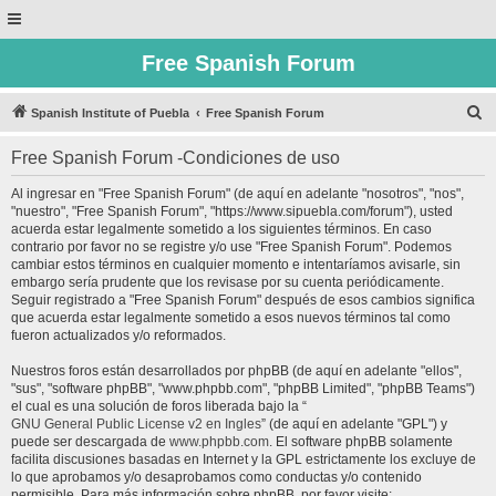
Free Spanish Forum
B
Spanish Institute of Puebla
Free Spanish Forum
u
Free Spanish Forum -Condiciones de uso
s
c
Al ingresar en "Free Spanish Forum" (de aquí en adelante "nosotros", "nos",
"nuestro", "Free Spanish Forum", "https://www.sipuebla.com/forum"), usted
a
acuerda estar legalmente sometido a los siguientes términos. En caso
r
contrario por favor no se registre y/o use "Free Spanish Forum". Podemos
cambiar estos términos en cualquier momento e intentaríamos avisarle, sin
embargo sería prudente que los revisase por su cuenta periódicamente.
Seguir registrado a "Free Spanish Forum" después de esos cambios significa
que acuerda estar legalmente sometido a esos nuevos términos tal como
fueron actualizados y/o reformados.
Nuestros foros están desarrollados por phpBB (de aquí en adelante "ellos",
"sus", "software phpBB", "www.phpbb.com", "phpBB Limited", "phpBB Teams")
el cual es una solución de foros liberada bajo la “
GNU General Public License v2 en Ingles
” (de aquí en adelante "GPL") y
puede ser descargada de
www.phpbb.com
. El software phpBB solamente
facilita discusiones basadas en Internet y la GPL estrictamente los excluye de
lo que aprobamos y/o desaprobamos como conductas y/o contenido
permisible. Para más información sobre phpBB, por favor visite: