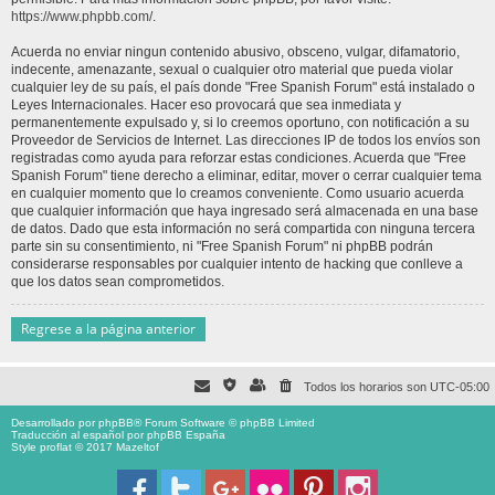
https://www.phpbb.com/
.
Acuerda no enviar ningun contenido abusivo, obsceno, vulgar, difamatorio,
indecente, amenazante, sexual o cualquier otro material que pueda violar
cualquier ley de su país, el país donde "Free Spanish Forum" está instalado o
Leyes Internacionales. Hacer eso provocará que sea inmediata y
permanentemente expulsado y, si lo creemos oportuno, con notificación a su
Proveedor de Servicios de Internet. Las direcciones IP de todos los envíos son
registradas como ayuda para reforzar estas condiciones. Acuerda que "Free
Spanish Forum" tiene derecho a eliminar, editar, mover o cerrar cualquier tema
en cualquier momento que lo creamos conveniente. Como usuario acuerda
que cualquier información que haya ingresado será almacenada en una base
de datos. Dado que esta información no será compartida con ninguna tercera
parte sin su consentimiento, ni "Free Spanish Forum" ni phpBB podrán
considerarse responsables por cualquier intento de hacking que conlleve a
que los datos sean comprometidos.
Regrese a la página anterior
Todos los horarios son
UTC-05:00
Desarrollado por
phpBB
® Forum Software © phpBB Limited
Traducción al español por
phpBB España
Style proflat © 2017
Mazeltof