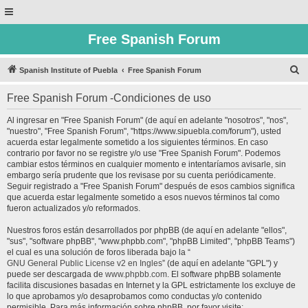
Free Spanish Forum
B
Spanish Institute of Puebla
Free Spanish Forum
u
Free Spanish Forum -Condiciones de uso
s
c
Al ingresar en "Free Spanish Forum" (de aquí en adelante "nosotros", "nos",
"nuestro", "Free Spanish Forum", "https://www.sipuebla.com/forum"), usted
a
acuerda estar legalmente sometido a los siguientes términos. En caso
r
contrario por favor no se registre y/o use "Free Spanish Forum". Podemos
cambiar estos términos en cualquier momento e intentaríamos avisarle, sin
embargo sería prudente que los revisase por su cuenta periódicamente.
Seguir registrado a "Free Spanish Forum" después de esos cambios significa
que acuerda estar legalmente sometido a esos nuevos términos tal como
fueron actualizados y/o reformados.
Nuestros foros están desarrollados por phpBB (de aquí en adelante "ellos",
"sus", "software phpBB", "www.phpbb.com", "phpBB Limited", "phpBB Teams")
el cual es una solución de foros liberada bajo la “
GNU General Public License v2 en Ingles
” (de aquí en adelante "GPL") y
puede ser descargada de
www.phpbb.com
. El software phpBB solamente
facilita discusiones basadas en Internet y la GPL estrictamente los excluye de
lo que aprobamos y/o desaprobamos como conductas y/o contenido
permisible. Para más información sobre phpBB, por favor visite: