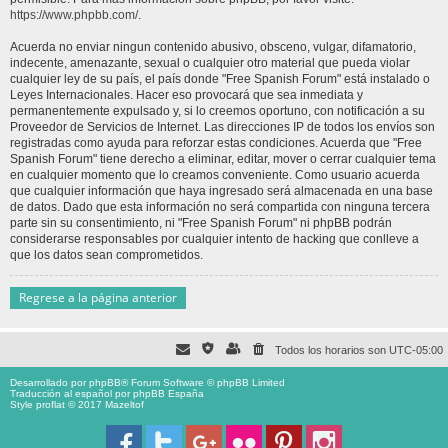
https://www.phpbb.com/
.
Acuerda no enviar ningun contenido abusivo, obsceno, vulgar, difamatorio,
indecente, amenazante, sexual o cualquier otro material que pueda violar
cualquier ley de su país, el país donde "Free Spanish Forum" está instalado o
Leyes Internacionales. Hacer eso provocará que sea inmediata y
permanentemente expulsado y, si lo creemos oportuno, con notificación a su
Proveedor de Servicios de Internet. Las direcciones IP de todos los envíos son
registradas como ayuda para reforzar estas condiciones. Acuerda que "Free
Spanish Forum" tiene derecho a eliminar, editar, mover o cerrar cualquier tema
en cualquier momento que lo creamos conveniente. Como usuario acuerda
que cualquier información que haya ingresado será almacenada en una base
de datos. Dado que esta información no será compartida con ninguna tercera
parte sin su consentimiento, ni "Free Spanish Forum" ni phpBB podrán
considerarse responsables por cualquier intento de hacking que conlleve a
que los datos sean comprometidos.
Regrese a la página anterior
Todos los horarios son
UTC-05:00
Desarrollado por
phpBB
® Forum Software © phpBB Limited
Traducción al español por
phpBB España
Style proflat © 2017
Mazeltof