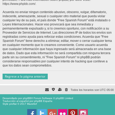
https://www.phpbb.com/
.
Acuerda no enviar ningun contenido abusivo, obsceno, vulgar, difamatorio,
indecente, amenazante, sexual o cualquier otro material que pueda violar
cualquier ley de su país, el país donde "Free Spanish Forum" está instalado o
Leyes Internacionales. Hacer eso provocará que sea inmediata y
permanentemente expulsado y, si lo creemos oportuno, con notificación a su
Proveedor de Servicios de Internet. Las direcciones IP de todos los envíos son
registradas como ayuda para reforzar estas condiciones. Acuerda que "Free
Spanish Forum" tiene derecho a eliminar, editar, mover o cerrar cualquier tema
en cualquier momento que lo creamos conveniente. Como usuario acuerda
que cualquier información que haya ingresado será almacenada en una base
de datos. Dado que esta información no será compartida con ninguna tercera
parte sin su consentimiento, ni "Free Spanish Forum" ni phpBB podrán
considerarse responsables por cualquier intento de hacking que conlleve a
que los datos sean comprometidos.
Regrese a la página anterior
Todos los horarios son
UTC-05:00
Desarrollado por
phpBB
® Forum Software © phpBB Limited
Traducción al español por
phpBB España
Style proflat © 2017
Mazeltof