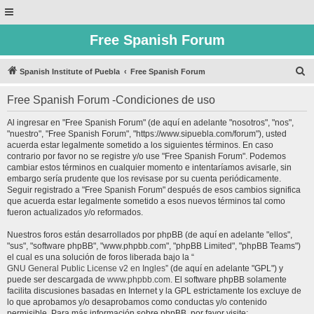
Free Spanish Forum
B
Spanish Institute of Puebla
Free Spanish Forum
u
Free Spanish Forum -Condiciones de uso
s
c
Al ingresar en "Free Spanish Forum" (de aquí en adelante "nosotros", "nos",
"nuestro", "Free Spanish Forum", "https://www.sipuebla.com/forum"), usted
a
acuerda estar legalmente sometido a los siguientes términos. En caso
r
contrario por favor no se registre y/o use "Free Spanish Forum". Podemos
cambiar estos términos en cualquier momento e intentaríamos avisarle, sin
embargo sería prudente que los revisase por su cuenta periódicamente.
Seguir registrado a "Free Spanish Forum" después de esos cambios significa
que acuerda estar legalmente sometido a esos nuevos términos tal como
fueron actualizados y/o reformados.
Nuestros foros están desarrollados por phpBB (de aquí en adelante "ellos",
"sus", "software phpBB", "www.phpbb.com", "phpBB Limited", "phpBB Teams")
el cual es una solución de foros liberada bajo la “
GNU General Public License v2 en Ingles
” (de aquí en adelante "GPL") y
puede ser descargada de
www.phpbb.com
. El software phpBB solamente
facilita discusiones basadas en Internet y la GPL estrictamente los excluye de
lo que aprobamos y/o desaprobamos como conductas y/o contenido
permisible. Para más información sobre phpBB, por favor visite: