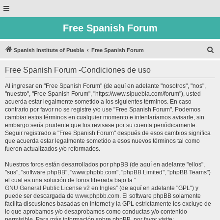
Free Spanish Forum
B
Spanish Institute of Puebla
Free Spanish Forum
u
Free Spanish Forum -Condiciones de uso
s
c
Al ingresar en "Free Spanish Forum" (de aquí en adelante "nosotros", "nos",
"nuestro", "Free Spanish Forum", "https://www.sipuebla.com/forum"), usted
a
acuerda estar legalmente sometido a los siguientes términos. En caso
r
contrario por favor no se registre y/o use "Free Spanish Forum". Podemos
cambiar estos términos en cualquier momento e intentaríamos avisarle, sin
embargo sería prudente que los revisase por su cuenta periódicamente.
Seguir registrado a "Free Spanish Forum" después de esos cambios significa
que acuerda estar legalmente sometido a esos nuevos términos tal como
fueron actualizados y/o reformados.
Nuestros foros están desarrollados por phpBB (de aquí en adelante "ellos",
"sus", "software phpBB", "www.phpbb.com", "phpBB Limited", "phpBB Teams")
el cual es una solución de foros liberada bajo la “
GNU General Public License v2 en Ingles
” (de aquí en adelante "GPL") y
puede ser descargada de
www.phpbb.com
. El software phpBB solamente
facilita discusiones basadas en Internet y la GPL estrictamente los excluye de
lo que aprobamos y/o desaprobamos como conductas y/o contenido
permisible. Para más información sobre phpBB, por favor visite: