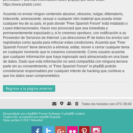
https://www.phpbb.com/
.
Acuerda no enviar ningun contenido abusivo, obsceno, vulgar, difamatorio,
indecente, amenazante, sexual o cualquier otro material que pueda violar
cualquier ley de su país, el país donde "Free Spanish Forum" está instalado o
Leyes Internacionales. Hacer eso provocará que sea inmediata y
permanentemente expulsado y, si lo creemos oportuno, con notificación a su
Proveedor de Servicios de Internet. Las direcciones IP de todos los envíos son
registradas como ayuda para reforzar estas condiciones. Acuerda que "Free
Spanish Forum" tiene derecho a eliminar, editar, mover o cerrar cualquier tema
en cualquier momento que lo creamos conveniente. Como usuario acuerda
que cualquier información que haya ingresado será almacenada en una base
de datos. Dado que esta información no será compartida con ninguna tercera
parte sin su consentimiento, ni "Free Spanish Forum" ni phpBB podrán
considerarse responsables por cualquier intento de hacking que conlleve a
que los datos sean comprometidos.
Regrese a la página anterior
Todos los horarios son
UTC-05:00
Desarrollado por
phpBB
® Forum Software © phpBB Limited
Traducción al español por
phpBB España
Style proflat © 2017
Mazeltof