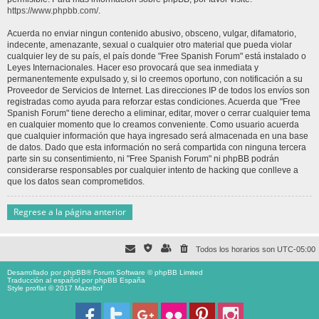
https://www.phpbb.com/
.
Acuerda no enviar ningun contenido abusivo, obsceno, vulgar, difamatorio,
indecente, amenazante, sexual o cualquier otro material que pueda violar
cualquier ley de su país, el país donde "Free Spanish Forum" está instalado o
Leyes Internacionales. Hacer eso provocará que sea inmediata y
permanentemente expulsado y, si lo creemos oportuno, con notificación a su
Proveedor de Servicios de Internet. Las direcciones IP de todos los envíos son
registradas como ayuda para reforzar estas condiciones. Acuerda que "Free
Spanish Forum" tiene derecho a eliminar, editar, mover o cerrar cualquier tema
en cualquier momento que lo creamos conveniente. Como usuario acuerda
que cualquier información que haya ingresado será almacenada en una base
de datos. Dado que esta información no será compartida con ninguna tercera
parte sin su consentimiento, ni "Free Spanish Forum" ni phpBB podrán
considerarse responsables por cualquier intento de hacking que conlleve a
que los datos sean comprometidos.
Regrese a la página anterior
Todos los horarios son
UTC-05:00
Desarrollado por
phpBB
® Forum Software © phpBB Limited
Traducción al español por
phpBB España
Style proflat © 2017
Mazeltof