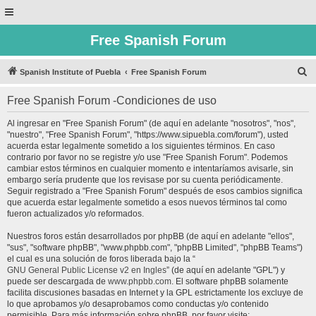
Free Spanish Forum
B
Spanish Institute of Puebla
Free Spanish Forum
u
Free Spanish Forum -Condiciones de uso
s
c
Al ingresar en "Free Spanish Forum" (de aquí en adelante "nosotros", "nos",
"nuestro", "Free Spanish Forum", "https://www.sipuebla.com/forum"), usted
a
acuerda estar legalmente sometido a los siguientes términos. En caso
r
contrario por favor no se registre y/o use "Free Spanish Forum". Podemos
cambiar estos términos en cualquier momento e intentaríamos avisarle, sin
embargo sería prudente que los revisase por su cuenta periódicamente.
Seguir registrado a "Free Spanish Forum" después de esos cambios significa
que acuerda estar legalmente sometido a esos nuevos términos tal como
fueron actualizados y/o reformados.
Nuestros foros están desarrollados por phpBB (de aquí en adelante "ellos",
"sus", "software phpBB", "www.phpbb.com", "phpBB Limited", "phpBB Teams")
el cual es una solución de foros liberada bajo la “
GNU General Public License v2 en Ingles
” (de aquí en adelante "GPL") y
puede ser descargada de
www.phpbb.com
. El software phpBB solamente
facilita discusiones basadas en Internet y la GPL estrictamente los excluye de
lo que aprobamos y/o desaprobamos como conductas y/o contenido
permisible. Para más información sobre phpBB, por favor visite: