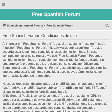
Free Spanish Forum
B
Spanish Institute of Puebla
Free Spanish Forum
u
Free Spanish Forum -Condiciones de uso
s
c
Al ingresar en "Free Spanish Forum" (de aquí en adelante "nosotros", "nos",
"nuestro", "Free Spanish Forum", "https://www.sipuebla.com/forum"), usted
a
acuerda estar legalmente sometido a los siguientes términos. En caso
r
contrario por favor no se registre y/o use "Free Spanish Forum". Podemos
cambiar estos términos en cualquier momento e intentaríamos avisarle, sin
embargo sería prudente que los revisase por su cuenta periódicamente.
Seguir registrado a "Free Spanish Forum" después de esos cambios significa
que acuerda estar legalmente sometido a esos nuevos términos tal como
fueron actualizados y/o reformados.
Nuestros foros están desarrollados por phpBB (de aquí en adelante "ellos",
"sus", "software phpBB", "www.phpbb.com", "phpBB Limited", "phpBB Teams")
el cual es una solución de foros liberada bajo la “
GNU General Public License v2 en Ingles
” (de aquí en adelante "GPL") y
puede ser descargada de
www.phpbb.com
. El software phpBB solamente
facilita discusiones basadas en Internet y la GPL estrictamente los excluye de
lo que aprobamos y/o desaprobamos como conductas y/o contenido
permisible. Para más información sobre phpBB, por favor visite: