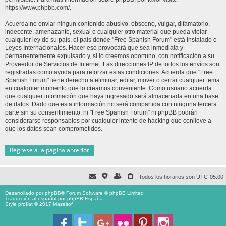
https://www.phpbb.com/
.
Acuerda no enviar ningun contenido abusivo, obsceno, vulgar, difamatorio,
indecente, amenazante, sexual o cualquier otro material que pueda violar
cualquier ley de su país, el país donde "Free Spanish Forum" está instalado o
Leyes Internacionales. Hacer eso provocará que sea inmediata y
permanentemente expulsado y, si lo creemos oportuno, con notificación a su
Proveedor de Servicios de Internet. Las direcciones IP de todos los envíos son
registradas como ayuda para reforzar estas condiciones. Acuerda que "Free
Spanish Forum" tiene derecho a eliminar, editar, mover o cerrar cualquier tema
en cualquier momento que lo creamos conveniente. Como usuario acuerda
que cualquier información que haya ingresado será almacenada en una base
de datos. Dado que esta información no será compartida con ninguna tercera
parte sin su consentimiento, ni "Free Spanish Forum" ni phpBB podrán
considerarse responsables por cualquier intento de hacking que conlleve a
que los datos sean comprometidos.
Regrese a la página anterior
Todos los horarios son
UTC-05:00
Desarrollado por
phpBB
® Forum Software © phpBB Limited
Traducción al español por
phpBB España
Style proflat © 2017
Mazeltof