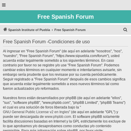
Free Spanish Forum
B
Spanish Institute of Puebla
Free Spanish Forum
u
Free Spanish Forum -Condiciones de uso
s
c
Al ingresar en "Free Spanish Forum" (de aquí en adelante "nosotros", "nos",
"nuestro", "Free Spanish Forum", "https://www.sipuebla.com/forum"), usted
a
acuerda estar legalmente sometido a los siguientes términos. En caso
r
contrario por favor no se registre y/o use "Free Spanish Forum". Podemos
cambiar estos términos en cualquier momento e intentaríamos avisarle, sin
embargo sería prudente que los revisase por su cuenta periódicamente.
Seguir registrado a "Free Spanish Forum" después de esos cambios significa
que acuerda estar legalmente sometido a esos nuevos términos tal como
fueron actualizados y/o reformados.
Nuestros foros están desarrollados por phpBB (de aquí en adelante "ellos",
"sus", "software phpBB", "www.phpbb.com", "phpBB Limited", "phpBB Teams")
el cual es una solución de foros liberada bajo la “
GNU General Public License v2 en Ingles
” (de aquí en adelante "GPL") y
puede ser descargada de
www.phpbb.com
. El software phpBB solamente
facilita discusiones basadas en Internet y la GPL estrictamente los excluye de
lo que aprobamos y/o desaprobamos como conductas y/o contenido
permisible. Para más información sobre phpBB, por favor visite: