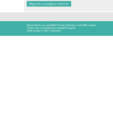
Regrese a la página anterior
Desarrollado por
phpBB
® Forum Software © phpBB Limited
Traducción al español por
phpBB España
Style proflat © 2017
Mazeltof