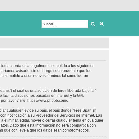
Buscar
Búsqueda avanza
usted acuerda estar legalmente sometido a los siguientes
taríamos avisarle, sin embargo sería prudente que los
nte sometido a esos nuevos términos tal como fueron
ams") el cual es una solución de foros liberada bajo la “
 facilita discusiones basadas en Internet y la GPL
or favor visite:
https://www.phpbb.com/
.
lar cualquier ley de su país, el país donde "Free Spanish
on notificación a su Proveedor de Servicios de Internet. Las
 eliminar, editar, mover o cerrar cualquier tema en cualquier
tos. Dado que esta información no será compartida con
ing que conlleve a que los datos sean comprometidos.