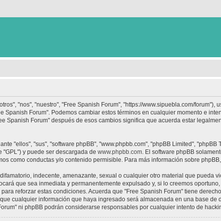
tros", "nos", "nuestro", "Free Spanish Forum", "https://www.sipuebla.com/forum"), 
"Free Spanish Forum". Podemos cambiar estos términos en cualquier momento e inten
Free Spanish Forum" después de esos cambios significa que acuerda estar legalme
nte "ellos", "sus", "software phpBB", "www.phpbb.com", "phpBB Limited", "phpBB Te
te "GPL") y puede ser descargada de
www.phpbb.com
. El software phpBB solamente
os como conductas y/o contenido permisible. Para más información sobre phpBB, p
ifamatorio, indecente, amenazante, sexual o cualquier otro material que pueda vio
ocará que sea inmediata y permanentemente expulsado y, si lo creemos oportuno, c
para reforzar estas condiciones. Acuerda que "Free Spanish Forum" tiene derecho a
ue cualquier información que haya ingresado será almacenada en una base de da
h Forum" ni phpBB podrán considerarse responsables por cualquier intento de hack