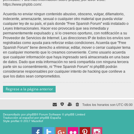
https://www.phpbb.com/
.
Acuerda no enviar ningun contenido abusivo, obsceno, vulgar, difamatorio,
indecente, amenazante, sexual o cualquier otro material que pueda violar
cualquier ley de su país, el país donde "Free Spanish Forum" está instalado o
Leyes Internacionales. Hacer eso provocará que sea inmediata y
permanentemente expulsado y, si lo creemos oportuno, con notificación a su
Proveedor de Servicios de Internet. Las direcciones IP de todos los envíos son
registradas como ayuda para reforzar estas condiciones. Acuerda que "Free
Spanish Forum" tiene derecho a eliminar, editar, mover o cerrar cualquier tema
en cualquier momento que lo creamos conveniente. Como usuario acuerda
que cualquier información que haya ingresado será almacenada en una base
de datos. Dado que esta información no será compartida con ninguna tercera
parte sin su consentimiento, ni "Free Spanish Forum" ni phpBB podrán
considerarse responsables por cualquier intento de hacking que conlleve a
que los datos sean comprometidos.
Regrese a la página anterior
Todos los horarios son
UTC-05:00
Desarrollado por
phpBB
® Forum Software © phpBB Limited
Traducción al español por
phpBB España
Style proflat © 2017
Mazeltof