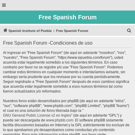
Free Spanish Forum
B
Spanish Institute of Puebla
Free Spanish Forum
u
Free Spanish Forum -Condiciones de uso
s
c
Al ingresar en "Free Spanish Forum" (de aquí en adelante "nosotros", "nos",
"nuestro", "Free Spanish Forum", "https://www.sipuebla.com/forum"), usted
a
acuerda estar legalmente sometido a los siguientes términos. En caso
r
contrario por favor no se registre y/o use "Free Spanish Forum". Podemos
cambiar estos términos en cualquier momento e intentaríamos avisarle, sin
embargo sería prudente que los revisase por su cuenta periódicamente.
Seguir registrado a "Free Spanish Forum" después de esos cambios significa
que acuerda estar legalmente sometido a esos nuevos términos tal como
fueron actualizados y/o reformados.
Nuestros foros están desarrollados por phpBB (de aquí en adelante "ellos",
"sus", "software phpBB", "www.phpbb.com", "phpBB Limited", "phpBB Teams")
el cual es una solución de foros liberada bajo la “
GNU General Public License v2 en Ingles
” (de aquí en adelante "GPL") y
puede ser descargada de
www.phpbb.com
. El software phpBB solamente
facilita discusiones basadas en Internet y la GPL estrictamente los excluye de
lo que aprobamos y/o desaprobamos como conductas y/o contenido
permisible. Para más información sobre phpBB, por favor visite: