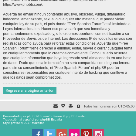
https://www.phpbb.com/
.
Acuerda no enviar ningun contenido abusivo, obsceno, vulgar, difamatorio,
indecente, amenazante, sexual o cualquier otro material que pueda violar
cualquier ley de su país, el país donde "Free Spanish Forum" está instalado o
Leyes Internacionales. Hacer eso provocará que sea inmediata y
permanentemente expulsado y, si lo creemos oportuno, con notificación a su
Proveedor de Servicios de Internet. Las direcciones IP de todos los envíos son
registradas como ayuda para reforzar estas condiciones. Acuerda que "Free
Spanish Forum" tiene derecho a eliminar, editar, mover o cerrar cualquier tema
en cualquier momento que lo creamos conveniente. Como usuario acuerda
que cualquier información que haya ingresado será almacenada en una base
de datos. Dado que esta información no será compartida con ninguna tercera
parte sin su consentimiento, ni "Free Spanish Forum" ni phpBB podrán
considerarse responsables por cualquier intento de hacking que conlleve a
que los datos sean comprometidos.
Regrese a la página anterior
Todos los horarios son
UTC-05:00
Desarrollado por
phpBB
® Forum Software © phpBB Limited
Traducción al español por
phpBB España
Style proflat © 2017
Mazeltof