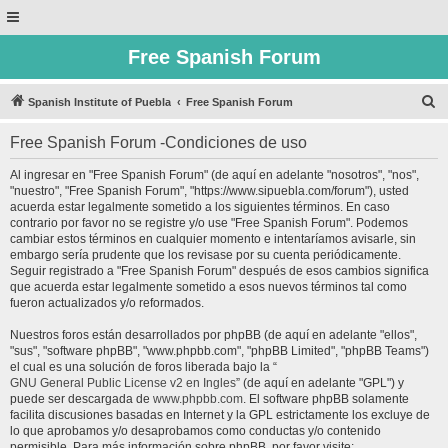
Free Spanish Forum
B
Spanish Institute of Puebla
Free Spanish Forum
u
Free Spanish Forum -Condiciones de uso
s
c
Al ingresar en "Free Spanish Forum" (de aquí en adelante "nosotros", "nos",
"nuestro", "Free Spanish Forum", "https://www.sipuebla.com/forum"), usted
a
acuerda estar legalmente sometido a los siguientes términos. En caso
r
contrario por favor no se registre y/o use "Free Spanish Forum". Podemos
cambiar estos términos en cualquier momento e intentaríamos avisarle, sin
embargo sería prudente que los revisase por su cuenta periódicamente.
Seguir registrado a "Free Spanish Forum" después de esos cambios significa
que acuerda estar legalmente sometido a esos nuevos términos tal como
fueron actualizados y/o reformados.
Nuestros foros están desarrollados por phpBB (de aquí en adelante "ellos",
"sus", "software phpBB", "www.phpbb.com", "phpBB Limited", "phpBB Teams")
el cual es una solución de foros liberada bajo la “
GNU General Public License v2 en Ingles
” (de aquí en adelante "GPL") y
puede ser descargada de
www.phpbb.com
. El software phpBB solamente
facilita discusiones basadas en Internet y la GPL estrictamente los excluye de
lo que aprobamos y/o desaprobamos como conductas y/o contenido
permisible. Para más información sobre phpBB, por favor visite: