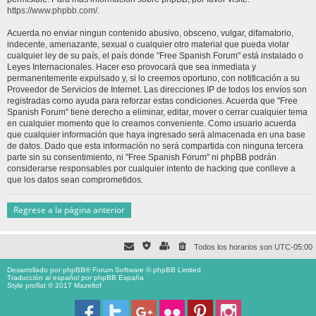
https://www.phpbb.com/
.
Acuerda no enviar ningun contenido abusivo, obsceno, vulgar, difamatorio,
indecente, amenazante, sexual o cualquier otro material que pueda violar
cualquier ley de su país, el país donde "Free Spanish Forum" está instalado o
Leyes Internacionales. Hacer eso provocará que sea inmediata y
permanentemente expulsado y, si lo creemos oportuno, con notificación a su
Proveedor de Servicios de Internet. Las direcciones IP de todos los envíos son
registradas como ayuda para reforzar estas condiciones. Acuerda que "Free
Spanish Forum" tiene derecho a eliminar, editar, mover o cerrar cualquier tema
en cualquier momento que lo creamos conveniente. Como usuario acuerda
que cualquier información que haya ingresado será almacenada en una base
de datos. Dado que esta información no será compartida con ninguna tercera
parte sin su consentimiento, ni "Free Spanish Forum" ni phpBB podrán
considerarse responsables por cualquier intento de hacking que conlleve a
que los datos sean comprometidos.
Regrese a la página anterior
Todos los horarios son
UTC-05:00
Desarrollado por
phpBB
® Forum Software © phpBB Limited
Traducción al español por
phpBB España
Style proflat © 2017
Mazeltof