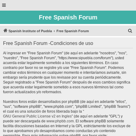
Free Spanish Forum
B
Spanish Institute of Puebla
Free Spanish Forum
u
Free Spanish Forum -Condiciones de uso
s
c
Al ingresar en "Free Spanish Forum" (de aquí en adelante "nosotros", "nos",
"nuestro", "Free Spanish Forum", "https://www.sipuebla.com/forum"), usted
a
acuerda estar legalmente sometido a los siguientes términos. En caso
r
contrario por favor no se registre y/o use "Free Spanish Forum". Podemos
cambiar estos términos en cualquier momento e intentaríamos avisarle, sin
embargo sería prudente que los revisase por su cuenta periódicamente.
Seguir registrado a "Free Spanish Forum" después de esos cambios significa
que acuerda estar legalmente sometido a esos nuevos términos tal como
fueron actualizados y/o reformados.
Nuestros foros están desarrollados por phpBB (de aquí en adelante "ellos",
"sus", "software phpBB", "www.phpbb.com", "phpBB Limited", "phpBB Teams")
el cual es una solución de foros liberada bajo la “
GNU General Public License v2 en Ingles
” (de aquí en adelante "GPL") y
puede ser descargada de
www.phpbb.com
. El software phpBB solamente
facilita discusiones basadas en Internet y la GPL estrictamente los excluye de
lo que aprobamos y/o desaprobamos como conductas y/o contenido
permisible. Para más información sobre phpBB, por favor visite: