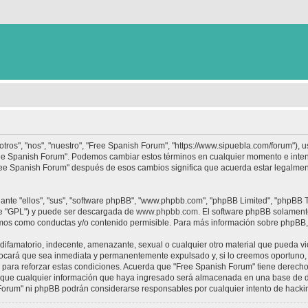
tros", "nos", "nuestro", "Free Spanish Forum", "https://www.sipuebla.com/forum"), 
"Free Spanish Forum". Podemos cambiar estos términos en cualquier momento e inten
Free Spanish Forum" después de esos cambios significa que acuerda estar legalme
nte "ellos", "sus", "software phpBB", "www.phpbb.com", "phpBB Limited", "phpBB Te
te "GPL") y puede ser descargada de
www.phpbb.com
. El software phpBB solamente
os como conductas y/o contenido permisible. Para más información sobre phpBB, p
ifamatorio, indecente, amenazante, sexual o cualquier otro material que pueda vio
ocará que sea inmediata y permanentemente expulsado y, si lo creemos oportuno, c
para reforzar estas condiciones. Acuerda que "Free Spanish Forum" tiene derecho a
ue cualquier información que haya ingresado será almacenada en una base de da
h Forum" ni phpBB podrán considerarse responsables por cualquier intento de hack