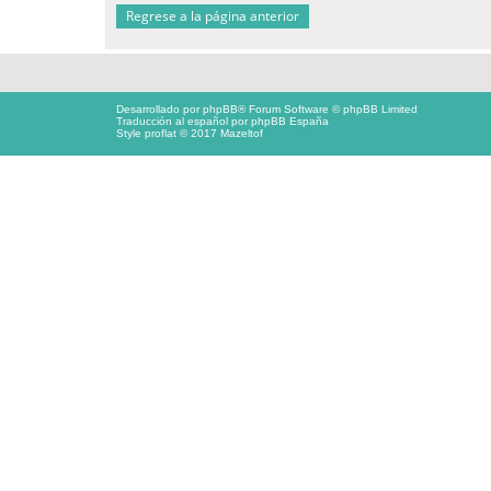
Regrese a la página anterior
Desarrollado por
phpBB
® Forum Software © phpBB Limited
Traducción al español por
phpBB España
Style proflat © 2017
Mazeltof