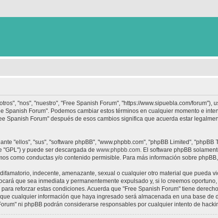
tros", "nos", "nuestro", "Free Spanish Forum", "https://www.sipuebla.com/forum"), 
"Free Spanish Forum". Podemos cambiar estos términos en cualquier momento e inten
Free Spanish Forum" después de esos cambios significa que acuerda estar legalme
nte "ellos", "sus", "software phpBB", "www.phpbb.com", "phpBB Limited", "phpBB Te
te "GPL") y puede ser descargada de
www.phpbb.com
. El software phpBB solamente
os como conductas y/o contenido permisible. Para más información sobre phpBB, p
ifamatorio, indecente, amenazante, sexual o cualquier otro material que pueda vio
ocará que sea inmediata y permanentemente expulsado y, si lo creemos oportuno, c
para reforzar estas condiciones. Acuerda que "Free Spanish Forum" tiene derecho a
ue cualquier información que haya ingresado será almacenada en una base de da
h Forum" ni phpBB podrán considerarse responsables por cualquier intento de hack