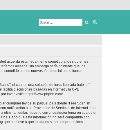
Buscar
Búsqueda avanza
usted acuerda estar legalmente sometido a los siguientes
taríamos avisarle, sin embargo sería prudente que los
nte sometido a esos nuevos términos tal como fueron
ams") el cual es una solución de foros liberada bajo la “
 facilita discusiones basadas en Internet y la GPL
or favor visite:
https://www.phpbb.com/
.
lar cualquier ley de su país, el país donde "Free Spanish
on notificación a su Proveedor de Servicios de Internet. Las
 eliminar, editar, mover o cerrar cualquier tema en cualquier
tos. Dado que esta información no será compartida con
ing que conlleve a que los datos sean comprometidos.