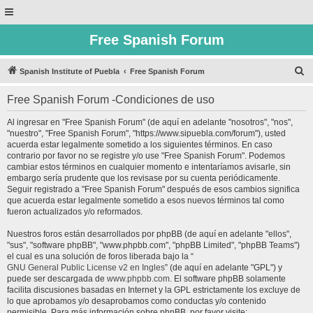
Free Spanish Forum
B
Spanish Institute of Puebla
Free Spanish Forum
u
Free Spanish Forum -Condiciones de uso
s
c
Al ingresar en "Free Spanish Forum" (de aquí en adelante "nosotros", "nos",
"nuestro", "Free Spanish Forum", "https://www.sipuebla.com/forum"), usted
a
acuerda estar legalmente sometido a los siguientes términos. En caso
r
contrario por favor no se registre y/o use "Free Spanish Forum". Podemos
cambiar estos términos en cualquier momento e intentaríamos avisarle, sin
embargo sería prudente que los revisase por su cuenta periódicamente.
Seguir registrado a "Free Spanish Forum" después de esos cambios significa
que acuerda estar legalmente sometido a esos nuevos términos tal como
fueron actualizados y/o reformados.
Nuestros foros están desarrollados por phpBB (de aquí en adelante "ellos",
"sus", "software phpBB", "www.phpbb.com", "phpBB Limited", "phpBB Teams")
el cual es una solución de foros liberada bajo la “
GNU General Public License v2 en Ingles
” (de aquí en adelante "GPL") y
puede ser descargada de
www.phpbb.com
. El software phpBB solamente
facilita discusiones basadas en Internet y la GPL estrictamente los excluye de
lo que aprobamos y/o desaprobamos como conductas y/o contenido
permisible. Para más información sobre phpBB, por favor visite: