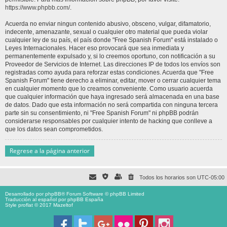
https://www.phpbb.com/
.
Acuerda no enviar ningun contenido abusivo, obsceno, vulgar, difamatorio,
indecente, amenazante, sexual o cualquier otro material que pueda violar
cualquier ley de su país, el país donde "Free Spanish Forum" está instalado o
Leyes Internacionales. Hacer eso provocará que sea inmediata y
permanentemente expulsado y, si lo creemos oportuno, con notificación a su
Proveedor de Servicios de Internet. Las direcciones IP de todos los envíos son
registradas como ayuda para reforzar estas condiciones. Acuerda que "Free
Spanish Forum" tiene derecho a eliminar, editar, mover o cerrar cualquier tema
en cualquier momento que lo creamos conveniente. Como usuario acuerda
que cualquier información que haya ingresado será almacenada en una base
de datos. Dado que esta información no será compartida con ninguna tercera
parte sin su consentimiento, ni "Free Spanish Forum" ni phpBB podrán
considerarse responsables por cualquier intento de hacking que conlleve a
que los datos sean comprometidos.
Regrese a la página anterior
Todos los horarios son
UTC-05:00
Desarrollado por
phpBB
® Forum Software © phpBB Limited
Traducción al español por
phpBB España
Style proflat © 2017
Mazeltof