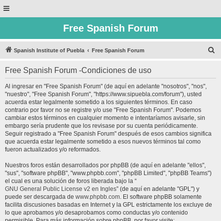
Free Spanish Forum
B
Spanish Institute of Puebla
Free Spanish Forum
u
Free Spanish Forum -Condiciones de uso
s
c
Al ingresar en "Free Spanish Forum" (de aquí en adelante "nosotros", "nos",
"nuestro", "Free Spanish Forum", "https://www.sipuebla.com/forum"), usted
a
acuerda estar legalmente sometido a los siguientes términos. En caso
r
contrario por favor no se registre y/o use "Free Spanish Forum". Podemos
cambiar estos términos en cualquier momento e intentaríamos avisarle, sin
embargo sería prudente que los revisase por su cuenta periódicamente.
Seguir registrado a "Free Spanish Forum" después de esos cambios significa
que acuerda estar legalmente sometido a esos nuevos términos tal como
fueron actualizados y/o reformados.
Nuestros foros están desarrollados por phpBB (de aquí en adelante "ellos",
"sus", "software phpBB", "www.phpbb.com", "phpBB Limited", "phpBB Teams")
el cual es una solución de foros liberada bajo la “
GNU General Public License v2 en Ingles
” (de aquí en adelante "GPL") y
puede ser descargada de
www.phpbb.com
. El software phpBB solamente
facilita discusiones basadas en Internet y la GPL estrictamente los excluye de
lo que aprobamos y/o desaprobamos como conductas y/o contenido
permisible. Para más información sobre phpBB, por favor visite: