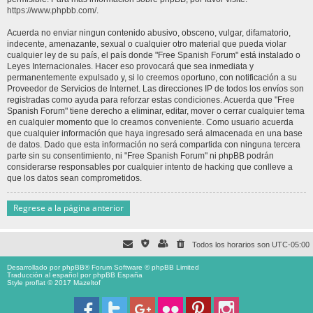
https://www.phpbb.com/
.
Acuerda no enviar ningun contenido abusivo, obsceno, vulgar, difamatorio,
indecente, amenazante, sexual o cualquier otro material que pueda violar
cualquier ley de su país, el país donde "Free Spanish Forum" está instalado o
Leyes Internacionales. Hacer eso provocará que sea inmediata y
permanentemente expulsado y, si lo creemos oportuno, con notificación a su
Proveedor de Servicios de Internet. Las direcciones IP de todos los envíos son
registradas como ayuda para reforzar estas condiciones. Acuerda que "Free
Spanish Forum" tiene derecho a eliminar, editar, mover o cerrar cualquier tema
en cualquier momento que lo creamos conveniente. Como usuario acuerda
que cualquier información que haya ingresado será almacenada en una base
de datos. Dado que esta información no será compartida con ninguna tercera
parte sin su consentimiento, ni "Free Spanish Forum" ni phpBB podrán
considerarse responsables por cualquier intento de hacking que conlleve a
que los datos sean comprometidos.
Regrese a la página anterior
Todos los horarios son
UTC-05:00
Desarrollado por
phpBB
® Forum Software © phpBB Limited
Traducción al español por
phpBB España
Style proflat © 2017
Mazeltof