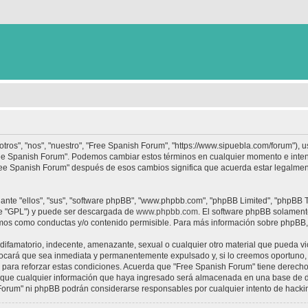
tros", "nos", "nuestro", "Free Spanish Forum", "https://www.sipuebla.com/forum"), 
"Free Spanish Forum". Podemos cambiar estos términos en cualquier momento e inten
Free Spanish Forum" después de esos cambios significa que acuerda estar legalme
nte "ellos", "sus", "software phpBB", "www.phpbb.com", "phpBB Limited", "phpBB Te
te "GPL") y puede ser descargada de
www.phpbb.com
. El software phpBB solamente
os como conductas y/o contenido permisible. Para más información sobre phpBB, p
ifamatorio, indecente, amenazante, sexual o cualquier otro material que pueda vio
ocará que sea inmediata y permanentemente expulsado y, si lo creemos oportuno, c
para reforzar estas condiciones. Acuerda que "Free Spanish Forum" tiene derecho a
ue cualquier información que haya ingresado será almacenada en una base de da
h Forum" ni phpBB podrán considerarse responsables por cualquier intento de hack