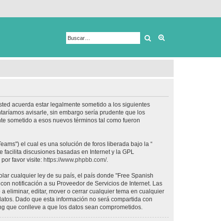
Buscar
Búsqueda avanza
usted acuerda estar legalmente sometido a los siguientes
taríamos avisarle, sin embargo sería prudente que los
nte sometido a esos nuevos términos tal como fueron
ams") el cual es una solución de foros liberada bajo la “
 facilita discusiones basadas en Internet y la GPL
or favor visite:
https://www.phpbb.com/
.
lar cualquier ley de su país, el país donde "Free Spanish
on notificación a su Proveedor de Servicios de Internet. Las
 eliminar, editar, mover o cerrar cualquier tema en cualquier
tos. Dado que esta información no será compartida con
ing que conlleve a que los datos sean comprometidos.