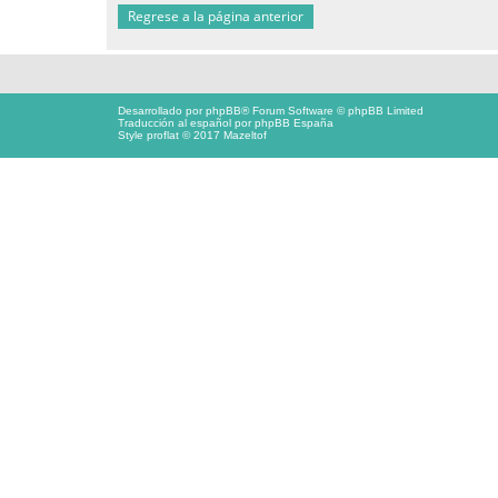
Regrese a la página anterior
Desarrollado por
phpBB
® Forum Software © phpBB Limited
Traducción al español por
phpBB España
Style proflat © 2017
Mazeltof