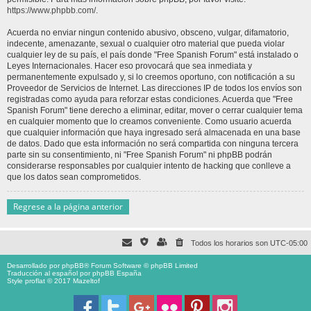
https://www.phpbb.com/
.
Acuerda no enviar ningun contenido abusivo, obsceno, vulgar, difamatorio,
indecente, amenazante, sexual o cualquier otro material que pueda violar
cualquier ley de su país, el país donde "Free Spanish Forum" está instalado o
Leyes Internacionales. Hacer eso provocará que sea inmediata y
permanentemente expulsado y, si lo creemos oportuno, con notificación a su
Proveedor de Servicios de Internet. Las direcciones IP de todos los envíos son
registradas como ayuda para reforzar estas condiciones. Acuerda que "Free
Spanish Forum" tiene derecho a eliminar, editar, mover o cerrar cualquier tema
en cualquier momento que lo creamos conveniente. Como usuario acuerda
que cualquier información que haya ingresado será almacenada en una base
de datos. Dado que esta información no será compartida con ninguna tercera
parte sin su consentimiento, ni "Free Spanish Forum" ni phpBB podrán
considerarse responsables por cualquier intento de hacking que conlleve a
que los datos sean comprometidos.
Regrese a la página anterior
Todos los horarios son
UTC-05:00
Desarrollado por
phpBB
® Forum Software © phpBB Limited
Traducción al español por
phpBB España
Style proflat © 2017
Mazeltof