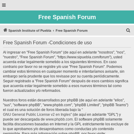
Free Spanish Forum
B
Spanish Institute of Puebla
Free Spanish Forum
u
Free Spanish Forum -Condiciones de uso
s
c
Al ingresar en "Free Spanish Forum" (de aquí en adelante "nosotros", "nos",
"nuestro", "Free Spanish Forum", "https://www.sipuebla.com/forum"), usted
a
acuerda estar legalmente sometido a los siguientes términos. En caso
r
contrario por favor no se registre y/o use "Free Spanish Forum". Podemos
cambiar estos términos en cualquier momento e intentaríamos avisarle, sin
embargo sería prudente que los revisase por su cuenta periódicamente.
Seguir registrado a "Free Spanish Forum" después de esos cambios significa
que acuerda estar legalmente sometido a esos nuevos términos tal como
fueron actualizados y/o reformados.
Nuestros foros están desarrollados por phpBB (de aquí en adelante "ellos",
"sus", "software phpBB", "www.phpbb.com", "phpBB Limited", "phpBB Teams")
el cual es una solución de foros liberada bajo la “
GNU General Public License v2 en Ingles
” (de aquí en adelante "GPL") y
puede ser descargada de
www.phpbb.com
. El software phpBB solamente
facilita discusiones basadas en Internet y la GPL estrictamente los excluye de
lo que aprobamos y/o desaprobamos como conductas y/o contenido
permisible. Para más información sobre phpBB, por favor visite: